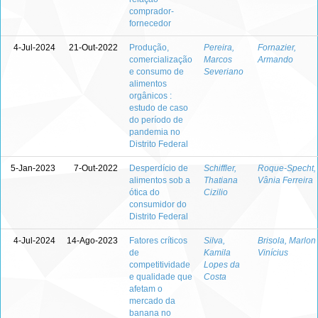
comprador-
fornecedor
4-Jul-2024
21-Out-2022
Produção,
Pereira,
Fornazier,
comercialização
Marcos
Armando
e consumo de
Severiano
alimentos
orgânicos :
estudo de caso
do período de
pandemia no
Distrito Federal
5-Jan-2023
7-Out-2022
Desperdício de
Schiffler,
Roque-Specht,
alimentos sob a
Thatiana
Vânia Ferreira
ótica do
Cizilio
consumidor do
Distrito Federal
4-Jul-2024
14-Ago-2023
Fatores críticos
Silva,
Brisola, Marlon
de
Kamila
Vinícius
competitividade
Lopes da
e qualidade que
Costa
afetam o
mercado da
banana no