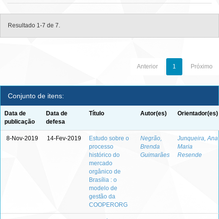
Resultado 1-7 de 7.
Anterior
1
Próximo
Conjunto de itens:
Data de
Data de
Título
Autor(es)
Orientador(es)
publicação
defesa
8-Nov-2019
14-Fev-2019
Estudo sobre o
Negrão,
Junqueira, Ana
processo
Brenda
Maria
histórico do
Guimarães
Resende
mercado
orgânico de
Brasília : o
modelo de
gestão da
COOPERORG