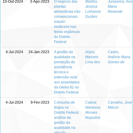
10-Out-2024
3-Ago-2023
O negócio das
Martins,
Junqueira, Ana
plantas
Jessica
Maria
alimentícias não
Lorhanne
Resende
convencionais :
Durães
estudo
multicaso nas
feiras orgânicas
do Distrito
Federal
4-Jul-2024
24-Jan-2023
A gestão da
Anjos,
Castro,
qualidade na
Marcelo
Antônio Maria
prestação de
Lima dos
Gomes de
assistência
técnica e
extensão rural
aos assentados
da Gleba 81 no
Distrito Federal
4-Jul-2024
9-Fev-2023
Consumo de
Cabral,
Carvalho, José
tilápia no
Wanessa
Márcio
Distrito Federal :
Moraes
análise da
Nogueira
gestão da
qualidade na
relação