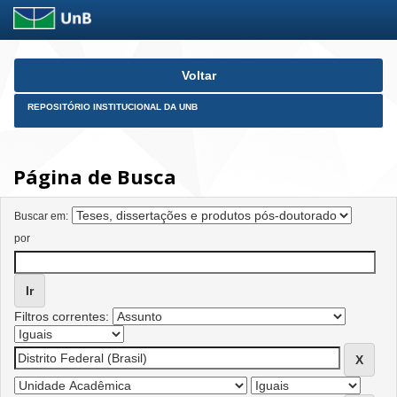
Skip
Voltar
navigation
REPOSITÓRIO INSTITUCIONAL DA UNB
Página de Busca
Buscar em:
por
Filtros correntes: