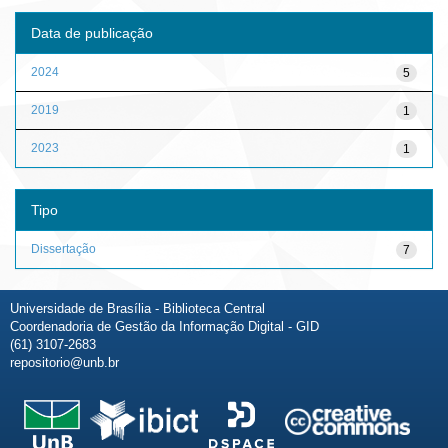
Data de publicação
2024
5
2019
1
2023
1
Tipo
Dissertação
7
Universidade de Brasília - Biblioteca Central
Coordenadoria de Gestão da Informação Digital - GID
(61) 3107-2683
repositorio@unb.br