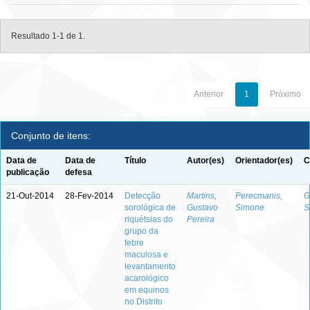
Resultado 1-1 de 1.
Anterior
1
Próximo
Conjunto de itens:
Data de
Data de
Título
Autor(es)
Orientador(es)
C
publicação
defesa
21-Out-2014
28-Fev-2014
Detecção
Martins,
Perecmanis,
G
sorológica de
Gustavo
Simone
S
riquétsias do
Pereira
grupo da
febre
maculosa e
levantamento
acarológico
em equinos
no Distrito