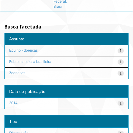
Federal,
Brasil
Busca facetada
Assunto
Equino - doenças
1
Febre maculosa brasileira
1
Zoonoses
1
Data de publicação
2014
1
Tipo
Dissertação