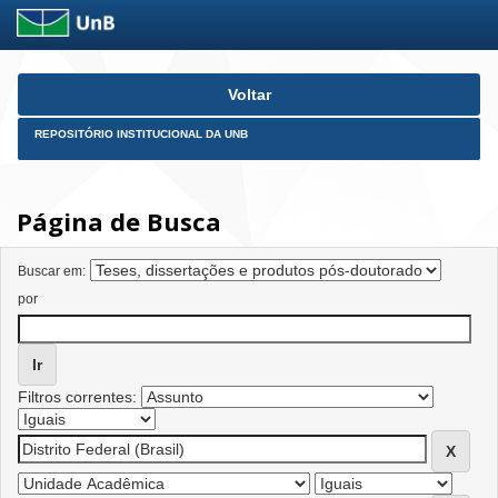
Skip
Voltar
navigation
REPOSITÓRIO INSTITUCIONAL DA UNB
Página de Busca
Buscar em:
por
Filtros correntes: