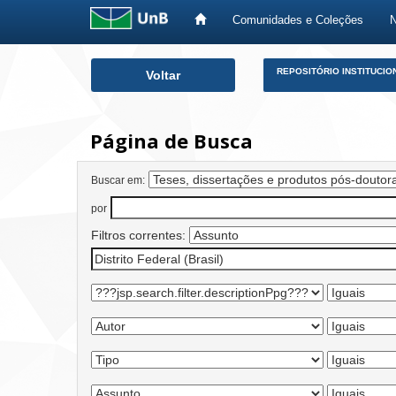
Comunidades e Coleções
Skip
REPOSITÓRIO INSTITUCIO
Voltar
navigation
Página de Busca
Buscar em:
por
Filtros correntes: