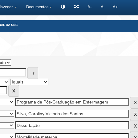
Navegar
Documentos
A-
A
A+
NAL DA UNB