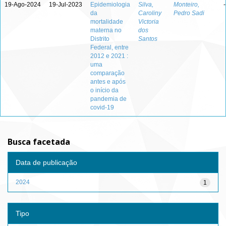
19-Ago-2024
19-Jul-2023
Epidemiologia
Silva,
Monteiro,
-
da
Caroliny
Pedro Sadi
mortalidade
Victoria
materna no
dos
Distrito
Santos
Federal, entre
2012 e 2021 :
uma
comparação
antes e após
o início da
pandemia de
covid-19
Busca facetada
Data de publicação
2024
1
Tipo