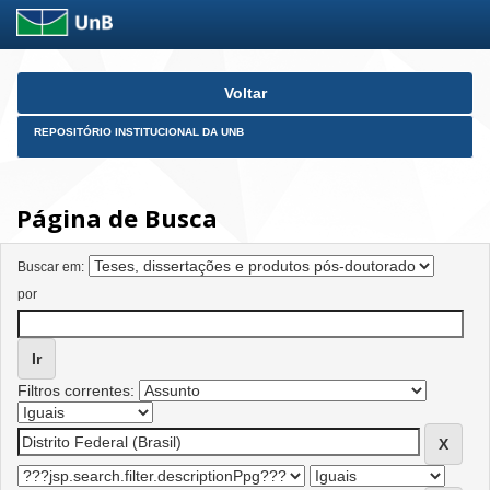
Skip
Voltar
navigation
REPOSITÓRIO INSTITUCIONAL DA UNB
Página de Busca
Buscar em:
por
Filtros correntes: