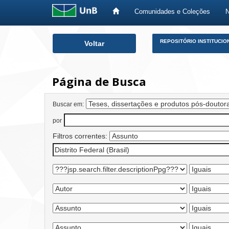
Comunidades e Coleções
Skip
REPOSITÓRIO INSTITUCIO
Voltar
navigation
Página de Busca
Buscar em:
por
Filtros correntes: