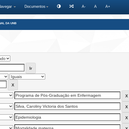
Navegar
Documentos
A-
A
A+
NAL DA UNB