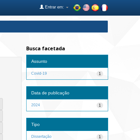
Entrar em:
Busca facetada
Assunto
Covid-19
1
Data de publicação
2024
1
Tipo
Dissertação
1