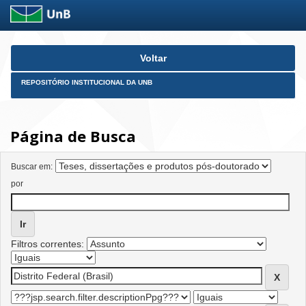
Skip
Voltar
navigation
REPOSITÓRIO INSTITUCIONAL DA UNB
Página de Busca
Buscar em:
por
Filtros correntes: