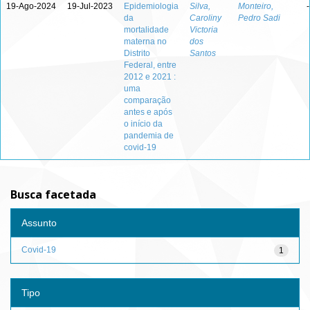
19-Ago-2024
19-Jul-2023
Epidemiologia
Silva,
Monteiro,
-
da
Caroliny
Pedro Sadi
mortalidade
Victoria
materna no
dos
Distrito
Santos
Federal, entre
2012 e 2021 :
uma
comparação
antes e após
o início da
pandemia de
covid-19
Busca facetada
Assunto
Covid-19
1
Tipo