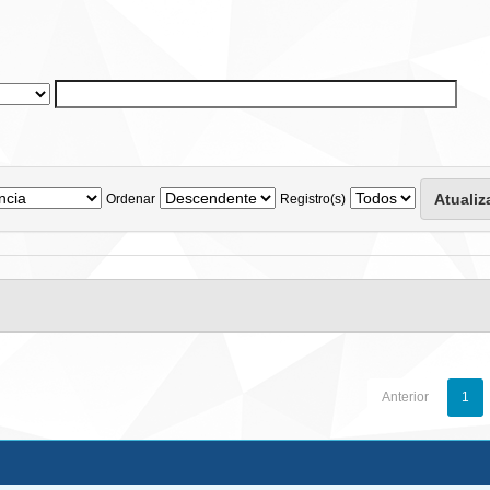
Ordenar
Registro(s)
Anterior
1