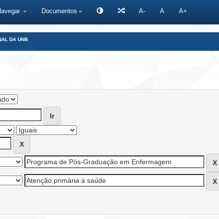
Navegar
Documentos
A-
A
A+
NAL DA UNB