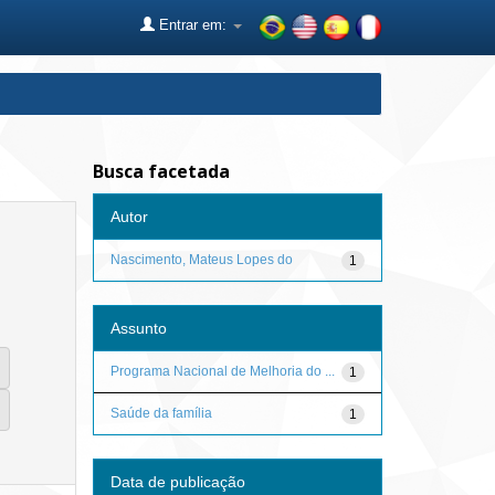
Entrar em:
Busca facetada
Autor
Nascimento, Mateus Lopes do
1
Assunto
Programa Nacional de Melhoria do ...
1
Saúde da família
1
Data de publicação