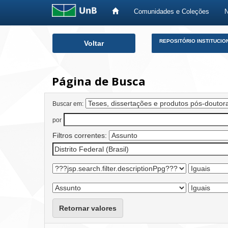
Comunidades e Coleções
Skip
REPOSITÓRIO INSTITUCIO
Voltar
navigation
Página de Busca
Buscar em:
por
Filtros correntes:
Retornar valores