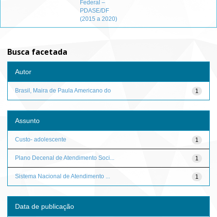
Federal –
PDASE/DF
(2015 a 2020)
Busca facetada
Autor
Brasil, Maira de Paula Americano do
1
Assunto
Custo- adolescente
1
Plano Decenal de Atendimento Soci...
1
Sistema Nacional de Atendimento ...
1
Data de publicação