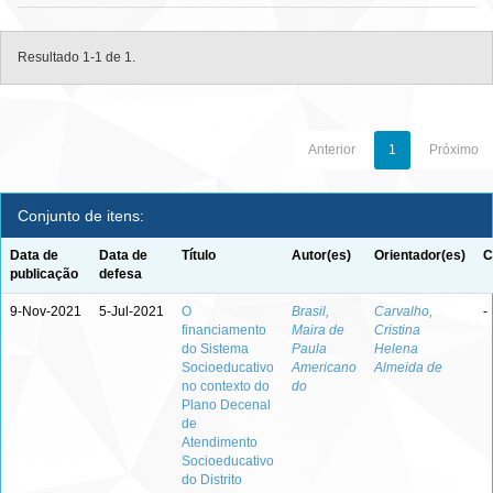
Resultado 1-1 de 1.
Anterior
1
Próximo
Conjunto de itens:
Data de
Data de
Título
Autor(es)
Orientador(es)
C
publicação
defesa
9-Nov-2021
5-Jul-2021
O
Brasil,
Carvalho,
-
financiamento
Maira de
Cristina
do Sistema
Paula
Helena
Socioeducativo
Americano
Almeida de
no contexto do
do
Plano Decenal
de
Atendimento
Socioeducativo
do Distrito