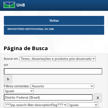
Skip
Voltar
navigation
REPOSITÓRIO INSTITUCIONAL DA UNB
Página de Busca
Buscar em:
por
Filtros correntes: