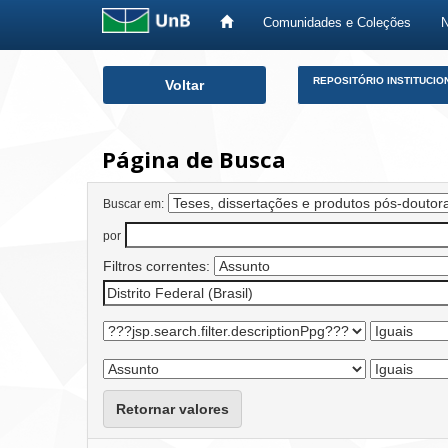
Comunidades e Coleções
Skip
REPOSITÓRIO INSTITUCIO
Voltar
navigation
Página de Busca
Buscar em:
por
Filtros correntes:
Retornar valores