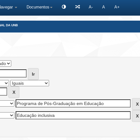
Navegar
Documentos
A-
A
A+
NAL DA UNB