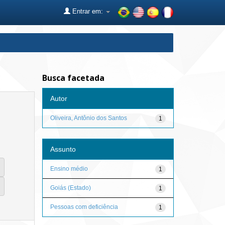
Entrar em:
Busca facetada
Autor
Oliveira, Antônio dos Santos
1
Assunto
Ensino médio
1
Goiás (Estado)
1
Pessoas com deficiência
1