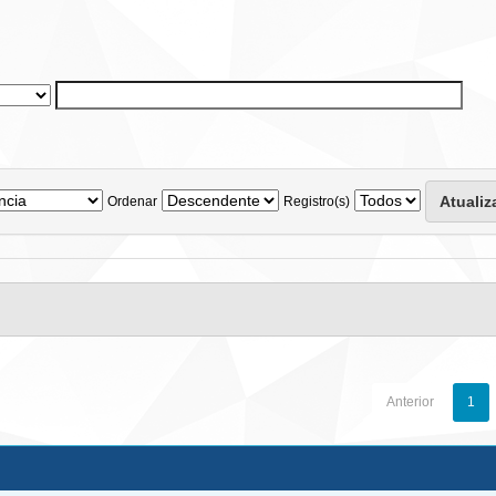
Ordenar
Registro(s)
Anterior
1