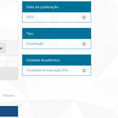
Data de publicação
2025
1
Tipo
Dissertação
1
Unidade Acadêmica
Faculdade de Educação (FE)
1
Próximo