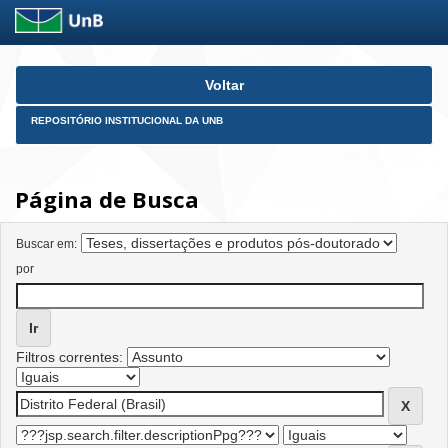
Skip
Voltar
navigation
REPOSITÓRIO INSTITUCIONAL DA UNB
Página de Busca
Buscar em:
por
Filtros correntes: