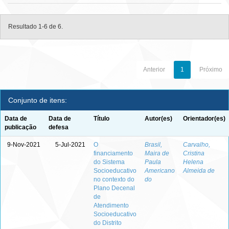
Resultado 1-6 de 6.
Anterior
1
Próximo
Conjunto de itens:
Data de
Data de
Título
Autor(es)
Orientador(es)
publicação
defesa
9-Nov-2021
5-Jul-2021
O
Brasil,
Carvalho,
financiamento
Maira de
Cristina
do Sistema
Paula
Helena
Socioeducativo
Americano
Almeida de
no contexto do
do
Plano Decenal
de
Atendimento
Socioeducativo
do Distrito