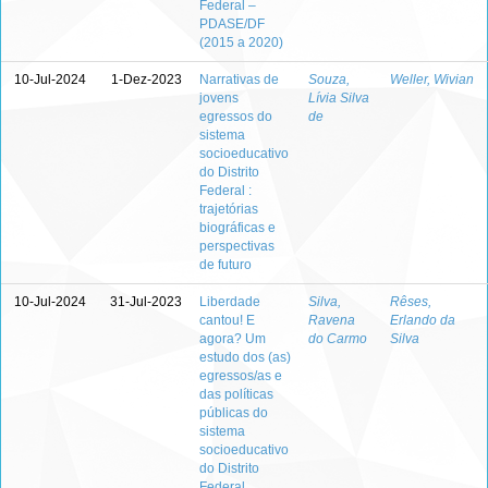
Federal –
PDASE/DF
(2015 a 2020)
10-Jul-2024
1-Dez-2023
Narrativas de
Souza,
Weller, Wivian
jovens
Lívia Silva
egressos do
de
sistema
socioeducativo
do Distrito
Federal :
trajetórias
biográficas e
perspectivas
de futuro
10-Jul-2024
31-Jul-2023
Liberdade
Silva,
Rêses,
cantou! E
Ravena
Erlando da
agora? Um
do Carmo
Silva
estudo dos (as)
egressos/as e
das políticas
públicas do
sistema
socioeducativo
do Distrito
Federal