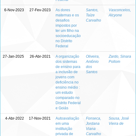
6-Nov-2023
27-Fev-2023
As dores
Santos,
Vasconcelos,
maternas e os
Taíze
Alcyone
desafios
Carvalho
impostos por
ter um filho na
socioeducação
no Distrito
Federal
27-Jan-2025
26-Abr-2021
A organização
Oliveira,
Zardo, Sinara
dos sistemas
Antônio
Pollom
de ensino para
dos
a inclusão de
Santos
jovens com
deficiência no
ensino médio :
um estudo
comparado no
Distrito Federal
e Goiás
4-Abr-2022
17-Nov-2021
Autoavaliação
Fonseca,
Sousa, José
em uma
Jordana
Vieira de
instituição
Viana
privada de
Carvalho