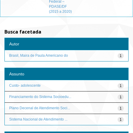
Federal –
PDASE/DF
(2015 a 2020)
Busca facetada
Autor
Brasil, Maira de Paula Americano do
1
Assunto
Custo- adolescente
1
Financiamento do Sistema Socioedu...
1
Plano Decenal de Atendimento Soci...
1
Sistema Nacional de Atendimento ...
1