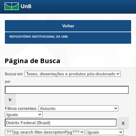
Skip
Voltar
navigation
REPOSITÓRIO INSTITUCIONAL DA UNB
Página de Busca
Buscar em:
por
Filtros correntes: