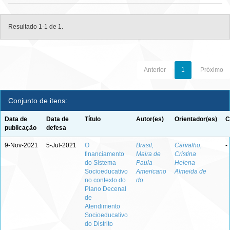
Resultado 1-1 de 1.
Anterior
1
Próximo
Conjunto de itens:
Data de
Data de
Título
Autor(es)
Orientador(es)
C
publicação
defesa
9-Nov-2021
5-Jul-2021
O
Brasil,
Carvalho,
-
financiamento
Maira de
Cristina
do Sistema
Paula
Helena
Socioeducativo
Americano
Almeida de
no contexto do
do
Plano Decenal
de
Atendimento
Socioeducativo
do Distrito