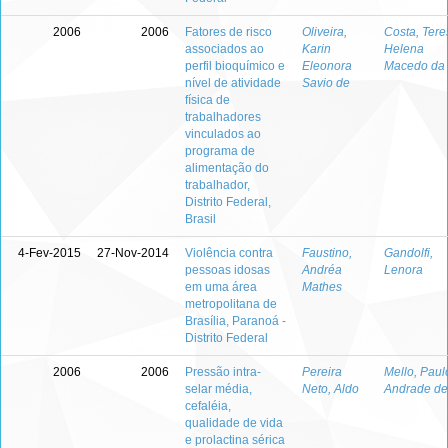
2006
2006
Fatores de risco
Oliveira,
Costa, Tere
associados ao
Karin
Helena
perfil bioquímico e
Eleonora
Macedo da
nível de atividade
Savio de
física de
trabalhadores
vinculados ao
programa de
alimentação do
trabalhador,
Distrito Federal,
Brasil
4-Fev-2015
27-Nov-2014
Violência contra
Faustino,
Gandolfi,
pessoas idosas
Andréa
Lenora
em uma área
Mathes
metropolitana de
Brasília, Paranoá -
Distrito Federal
2006
2006
Pressão intra-
Pereira
Mello, Paul
selar média,
Neto, Aldo
Andrade de
cefaléia,
qualidade de vida
e prolactina sérica