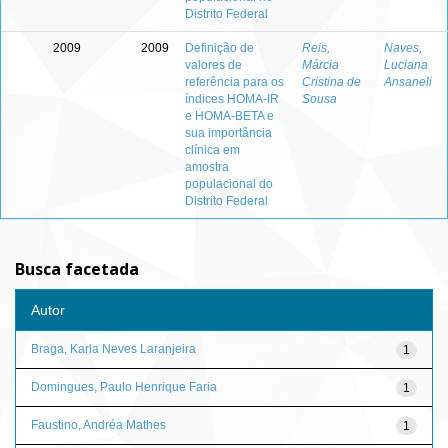
Distrito Federal
2009
2009
Definição de
Reis,
Naves,
valores de
Márcia
Luciana
referência para os
Cristina de
Ansaneli
índices HOMA-IR
Sousa
e HOMA-BETA e
sua importância
clínica em
amostra
populacional do
Distrito Federal
Busca facetada
Autor
Braga, Karla Neves Laranjeira
1
Domingues, Paulo Henrique Faria
1
Faustino, Andréa Mathes
1