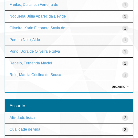
Freitas, Dulcineth Ferreira de
1
Nogueira, Júlia Aparecida Devidé
1
Oliveira, Karin Eleonora Savio de
1
Pereira Neto, Aldo
1
Porto, Dora de Oliveira e Silva
1
Rebelo, Fernanda Maciel
1
Reis, Márcia Cristina de Sousa
1
próximo >
Assunto
Atividade física
2
Qualidade de vida
2