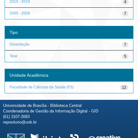
2010 - 2019
4
2005 - 2009
7
Tipo
Dissertação
7
Tese
5
Unidade Acadêmica
Faculdade de Ciências da Saúde (FS)
12
Universidade de Brasília - Biblioteca Central
Coordenadoria de Gestão da Informação Digital - GID
(61) 3107-2683
repositorio@unb.br