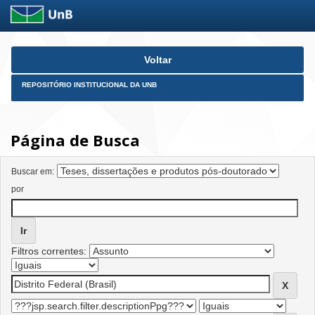
Skip
Voltar
navigation
REPOSITÓRIO INSTITUCIONAL DA UNB
Página de Busca
Buscar em:
por
Filtros correntes: