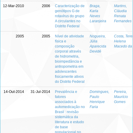
12-Mar-2010
2006
Caracterização de
Braga,
Martins,
genótipos G de
Karla
Cláudia
rotavírus do grupo
Neves
Renata
A circulantes no
Laranjeira
Fernandes
Distrito Federal
2005
2005
Nível de atividade
Nogueira,
Costa, Tere
física e
Júlia
Helena
composição
Aparecida
Macedo da
corporal através
Devidé
de hidrometria,
bioimpedância e
antropometria em
adolescentes
fisicamente ativos
do Distrito Federal
14-Out-2014
31-Jul-2014
Prevalência e
Domingues,
Pereira,
fatores
Paulo
Maurício
associados à
Henrique
Gomes
automedicação no
Faria
Brasil : revisão
sistemática da
literatura e estudo
de base
populacional no