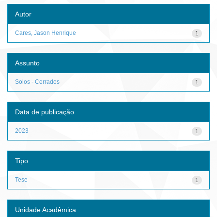
Autor
Cares, Jason Henrique
1
Assunto
Solos - Cerrados
1
Data de publicação
2023
1
Tipo
Tese
1
Unidade Acadêmica