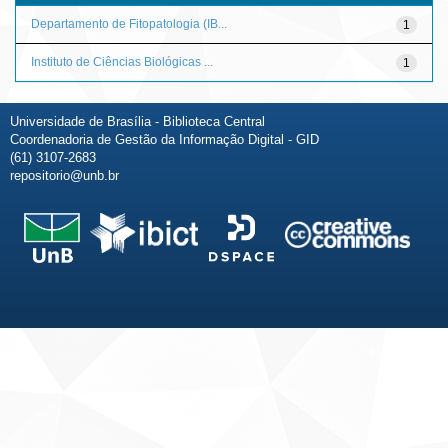
Departamento de Fitopatologia (IB...
1
Instituto de Ciências Biológicas ...
1
Universidade de Brasília - Biblioteca Central
Coordenadoria de Gestão da Informação Digital - GID
(61) 3107-2683
repositorio@unb.br
Fale conosco
Sobre