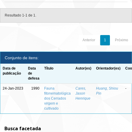
Resultado 1-1 de 1.
Anterior
1
Próximo
Conjunto de itens:
Data de
Data
Título
Autor(es)
Orientador(es)
Coo
publicação
de
defesa
24-Jan-2023
1990
Fauna
Cares,
Huang, Shiou
-
fitonematológica
Jason
Pin
dos Cerrados
Henrique
virgem e
cultivado
Busca facetada