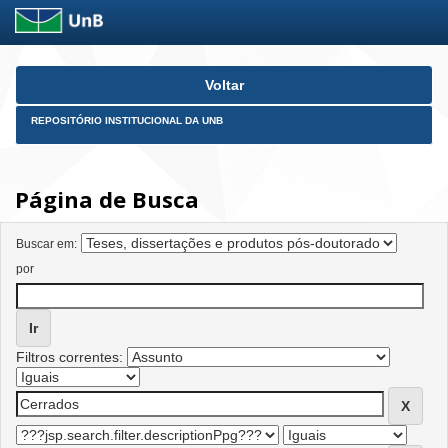
Skip
Voltar
navigation
REPOSITÓRIO INSTITUCIONAL DA UNB
Página de Busca
Buscar em:
por
Filtros correntes: