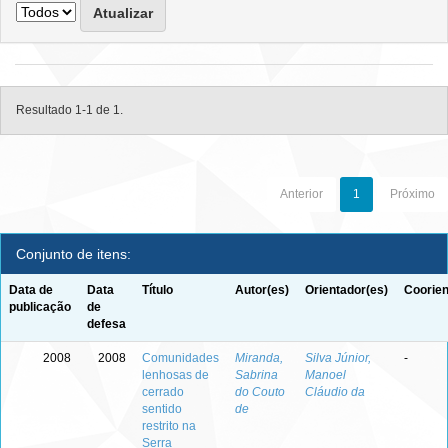
Resultado 1-1 de 1.
Anterior
1
Próximo
Conjunto de itens:
Data de
Data
Título
Autor(es)
Orientador(es)
Coorien
publicação
de
defesa
2008
2008
Comunidades
Miranda,
Silva Júnior,
-
lenhosas de
Sabrina
Manoel
cerrado
do Couto
Cláudio da
sentido
de
restrito na
Serra