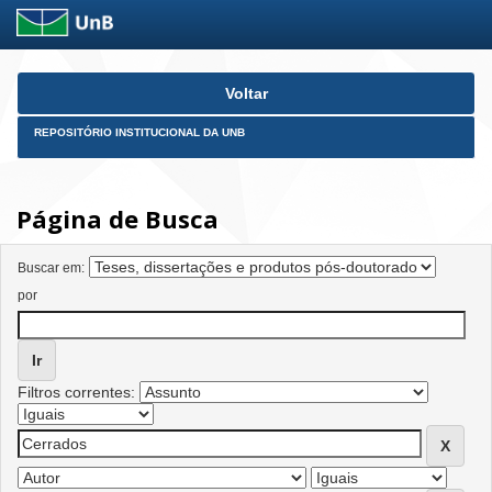
Skip
Voltar
navigation
REPOSITÓRIO INSTITUCIONAL DA UNB
Página de Busca
Buscar em:
por
Filtros correntes: