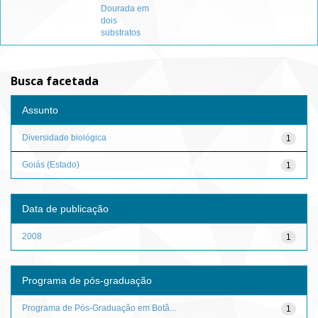
Dourada em
dois
substratos
Busca facetada
Assunto
Diversidade biológica
1
Goiás (Estado)
1
Data de publicação
2008
1
Programa de pós-graduação
Programa de Pós-Graduação em Botâ...
1