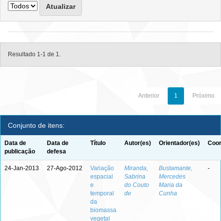
Resultado 1-1 de 1.
Anterior
1
Próximo
Conjunto de itens:
Data de
Data de
Título
Autor(es)
Orientador(es)
Coor
publicação
defesa
24-Jan-2013
27-Ago-2012
Variação
Miranda,
Bustamante,
-
espacial
Sabrina
Mercedes
e
do Couto
Maria da
temporal
de
Cunha
da
biomassa
vegetal