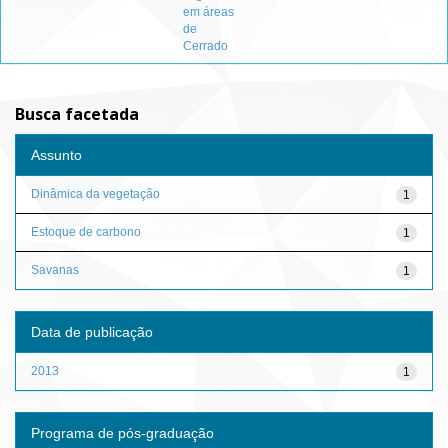
em áreas
de
Cerrado
Busca facetada
Assunto
Dinâmica da vegetação
1
Estoque de carbono
1
Savanas
1
Data de publicação
2013
1
Programa de pós-graduação