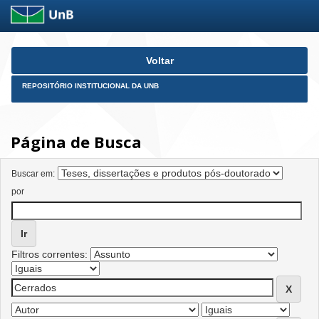
Skip
Voltar
navigation
REPOSITÓRIO INSTITUCIONAL DA UNB
Página de Busca
Buscar em:
por
Filtros correntes: