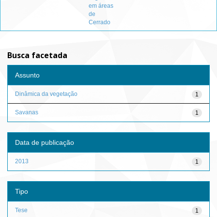
em áreas
de
Cerrado
Busca facetada
Assunto
Dinâmica da vegetação
1
Savanas
1
Data de publicação
2013
1
Tipo
Tese
1