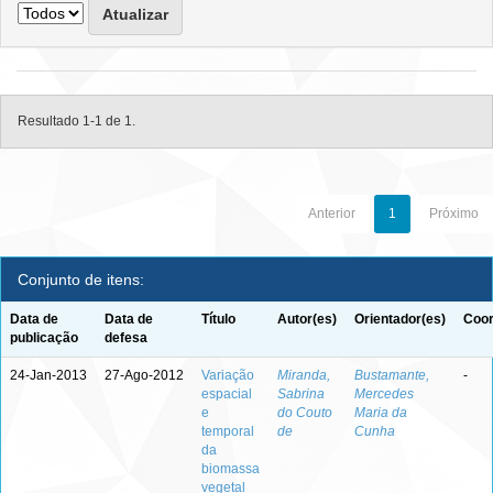
Resultado 1-1 de 1.
Anterior
1
Próximo
Conjunto de itens:
Data de
Data de
Título
Autor(es)
Orientador(es)
Coor
publicação
defesa
24-Jan-2013
27-Ago-2012
Variação
Miranda,
Bustamante,
-
espacial
Sabrina
Mercedes
e
do Couto
Maria da
temporal
de
Cunha
da
biomassa
vegetal