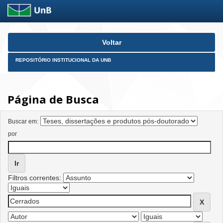
Skip
Voltar
navigation
REPOSITÓRIO INSTITUCIONAL DA UNB
Página de Busca
Buscar em:
por
Filtros correntes: