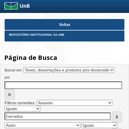
Skip
Voltar
navigation
REPOSITÓRIO INSTITUCIONAL DA UNB
Página de Busca
Buscar em:
por
Filtros correntes: