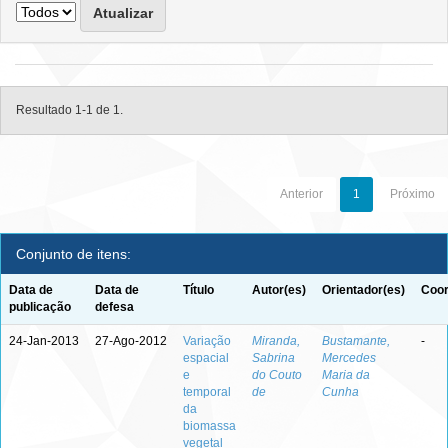
Resultado 1-1 de 1.
Anterior
1
Próximo
Conjunto de itens:
Data de
Data de
Título
Autor(es)
Orientador(es)
Coor
publicação
defesa
24-Jan-2013
27-Ago-2012
Variação
Miranda,
Bustamante,
-
espacial
Sabrina
Mercedes
e
do Couto
Maria da
temporal
de
Cunha
da
biomassa
vegetal