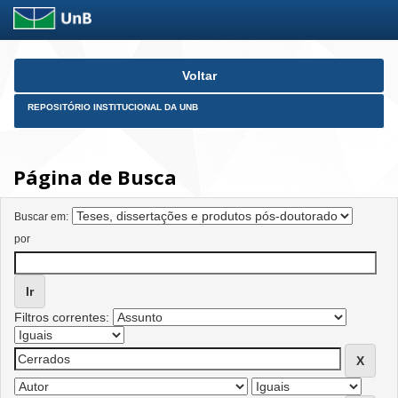
Skip
Voltar
navigation
REPOSITÓRIO INSTITUCIONAL DA UNB
Página de Busca
Buscar em:
por
Filtros correntes: