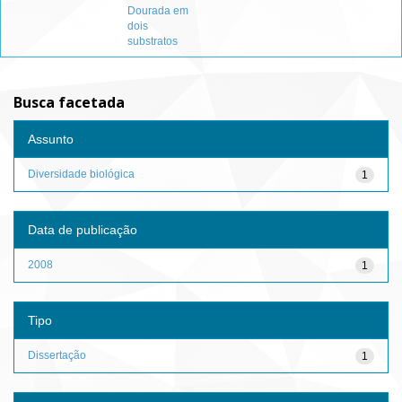
Dourada em
dois
substratos
Busca facetada
Assunto
Diversidade biológica
1
Data de publicação
2008
1
Tipo
Dissertação
1