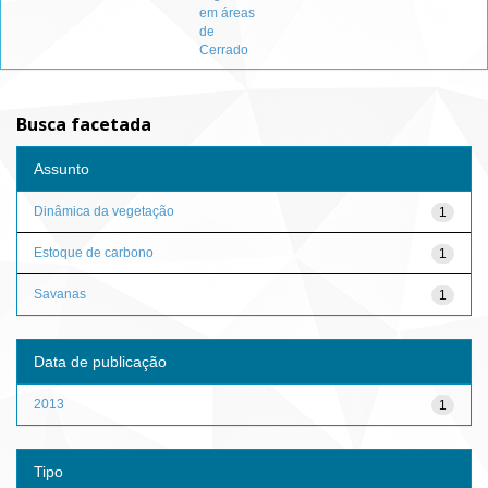
em áreas
de
Cerrado
Busca facetada
Assunto
Dinâmica da vegetação
1
Estoque de carbono
1
Savanas
1
Data de publicação
2013
1
Tipo