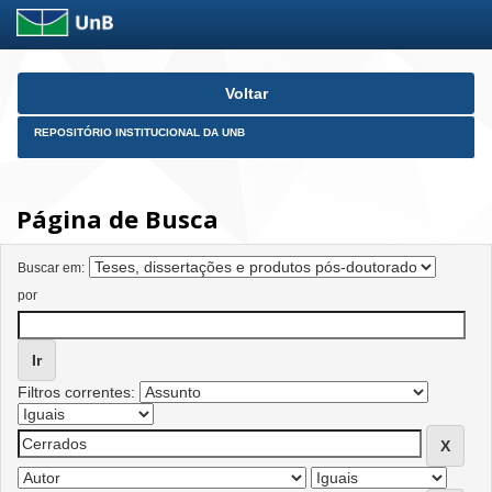
Skip
Voltar
navigation
REPOSITÓRIO INSTITUCIONAL DA UNB
Página de Busca
Buscar em:
por
Filtros correntes: