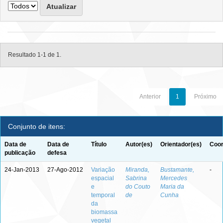
Resultado 1-1 de 1.
Anterior
1
Próximo
Conjunto de itens:
Data de
Data de
Título
Autor(es)
Orientador(es)
Coor
publicação
defesa
24-Jan-2013
27-Ago-2012
Variação
Miranda,
Bustamante,
-
espacial
Sabrina
Mercedes
e
do Couto
Maria da
temporal
de
Cunha
da
biomassa
vegetal