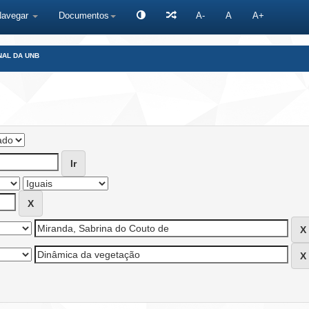
Navegar
Documentos
A-
A
A+
NAL DA UNB