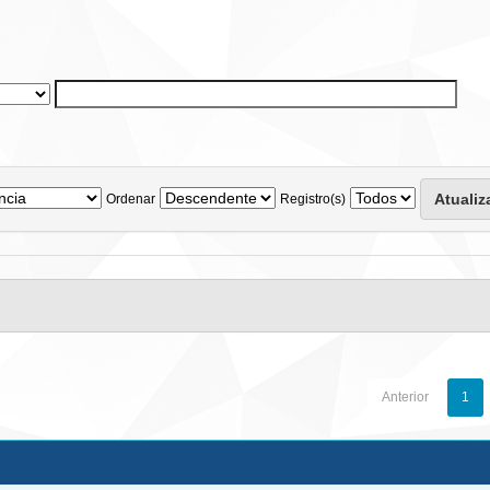
Ordenar
Registro(s)
Anterior
1