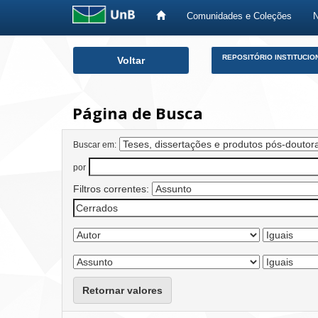
Comunidades e Coleções
Skip
REPOSITÓRIO INSTITUCIO
Voltar
navigation
Página de Busca
Buscar em:
por
Filtros correntes:
Retornar valores