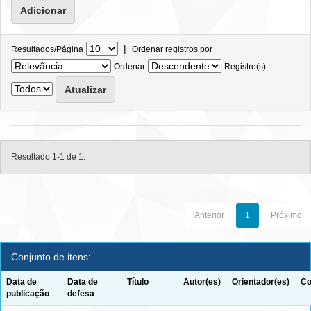
|
Resultados/Página
Ordenar registros por
Ordenar
Registro(s)
Resultado 1-1 de 1.
Anterior
1
Próximo
Conjunto de itens:
Data de
Data de
Título
Autor(es)
Orientador(es)
Co
publicação
defesa