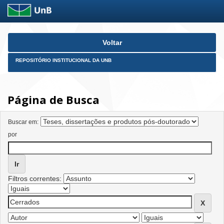
Skip
Voltar
navigation
REPOSITÓRIO INSTITUCIONAL DA UNB
Página de Busca
Buscar em:
por
Filtros correntes: