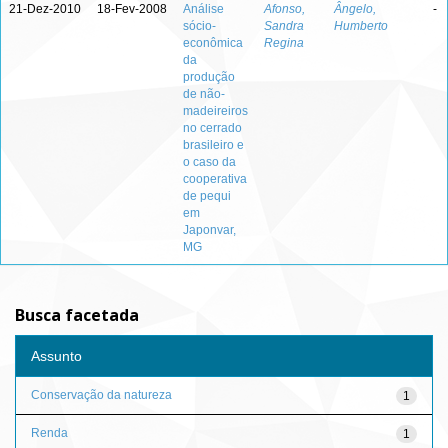
21-Dez-2010
18-Fev-2008
Análise
Afonso,
Ângelo,
-
sócio-
Sandra
Humberto
econômica
Regina
da
produção
de não-
madeireiros
no cerrado
brasileiro e
o caso da
cooperativa
de pequi
em
Japonvar,
MG
Busca facetada
Assunto
Conservação da natureza
1
Renda
1