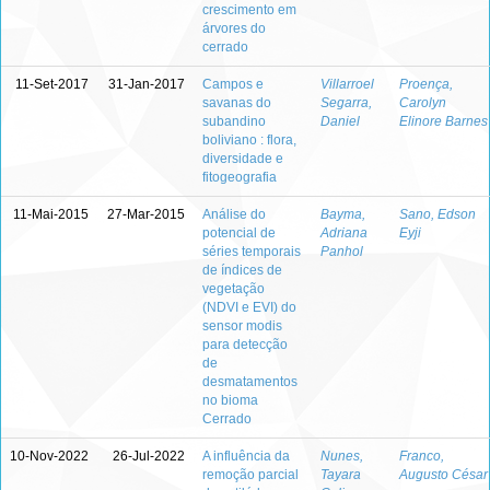
crescimento em
árvores do
cerrado
11-Set-2017
31-Jan-2017
Campos e
Villarroel
Proença,
savanas do
Segarra,
Carolyn
subandino
Daniel
Elinore Barnes
boliviano : flora,
diversidade e
fitogeografia
11-Mai-2015
27-Mar-2015
Análise do
Bayma,
Sano, Edson
potencial de
Adriana
Eyji
séries temporais
Panhol
de índices de
vegetação
(NDVI e EVI) do
sensor modis
para detecção
de
desmatamentos
no bioma
Cerrado
10-Nov-2022
26-Jul-2022
A influência da
Nunes,
Franco,
remoção parcial
Tayara
Augusto César