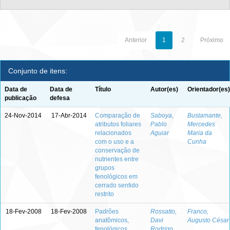
Anterior
1
2
Próximo
Conjunto de itens:
Data de
Data de
Título
Autor(es)
Orientador(es)
publicação
defesa
24-Nov-2014
17-Abr-2014
Comparação de
Saboya,
Bustamante,
atributos foliares
Pablo
Mercedes
relacionados
Aguiar
Maria da
com o uso e a
Cunha
conservação de
nutrientes entre
grupos
fenológicos em
cerrado sentido
restrito
18-Fev-2008
18-Fev-2008
Padrões
Rossatto,
Franco,
anatômicos,
Davi
Augusto César
fenológicos,
Rodrigo