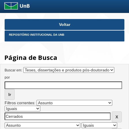
Skip
Voltar
navigation
REPOSITÓRIO INSTITUCIONAL DA UNB
Página de Busca
Buscar em:
por
Filtros correntes: