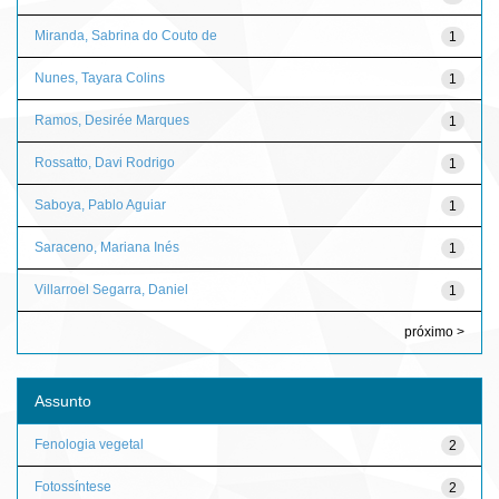
Miranda, Sabrina do Couto de
1
Nunes, Tayara Colins
1
Ramos, Desirée Marques
1
Rossatto, Davi Rodrigo
1
Saboya, Pablo Aguiar
1
Saraceno, Mariana Inés
1
Villarroel Segarra, Daniel
1
próximo >
Assunto
Fenologia vegetal
2
Fotossíntese
2