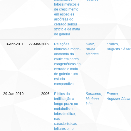
fotossintéticos e
de crescimento
em espécies
arbóreas do
cerrado sensu
stricto e de mata
de galeria
3-Abr-2011
27-Mar-2009
Relações
Diniz,
Franco,
hídricas e morfo-
Bruna
Augusto César
anatomia do
Mendes
caule em pares
congenéricos do
cerrado e mata
de galeria : um
estudo
comparativo
29-Jun-2010
2006
Efeitos da
Saraceno,
Franco,
fertilização a
Mariana
Augusto César
longo prazo no
Inés
metabolismo
fotossintético,
nas
características
foliares e no