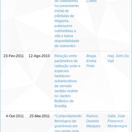
de cotilédones
Colins
no crescimento
inicial de
plântulas de
Magonia
pubescens
submetidas a
alta e baixa
disponibilidade
de nutrientes
23-Fev-2011
12-Ago-2010
Relação entre
Braga,
Hay, John Du
parâmetros de
Emilia
Vall
radiação solar e
Pinto
espécies
herbáceo-
subarbustivas
de cerrado
sentido restrito
no Jardim
Botânico de
Brasília
4-Out-2011
25-Mai-2011
“Comportamento
Ramos,
Valls, José
fenológico de
Desirée
Francisco
gramíneas em
Marques
Montenegro
um campo sujo