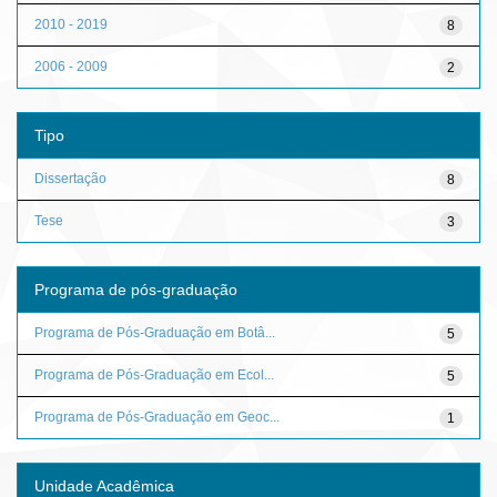
2010 - 2019
8
2006 - 2009
2
Tipo
Dissertação
8
Tese
3
Programa de pós-graduação
Programa de Pós-Graduação em Botâ...
5
Programa de Pós-Graduação em Ecol...
5
Programa de Pós-Graduação em Geoc...
1
Unidade Acadêmica