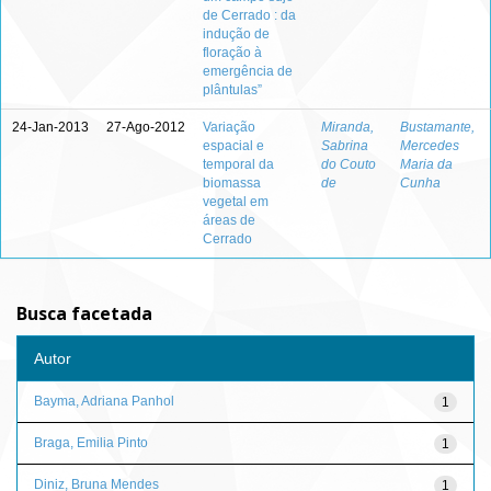
de Cerrado : da
indução de
floração à
emergência de
plântulas”
24-Jan-2013
27-Ago-2012
Variação
Miranda,
Bustamante,
espacial e
Sabrina
Mercedes
temporal da
do Couto
Maria da
biomassa
de
Cunha
vegetal em
áreas de
Cerrado
Busca facetada
Autor
Bayma, Adriana Panhol
1
Braga, Emilia Pinto
1
Diniz, Bruna Mendes
1