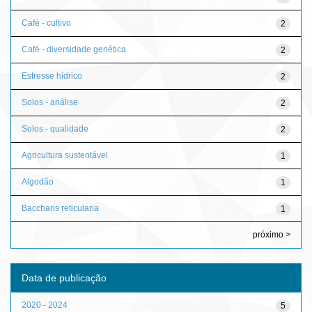
Café - cultivo
2
Café - diversidade genética
2
Estresse hídrico
2
Solos - análise
2
Solos - qualidade
2
Agricultura sustentável
1
Algodão
1
Baccharis reticularia
1
próximo >
Data de publicação
2020 - 2024
5