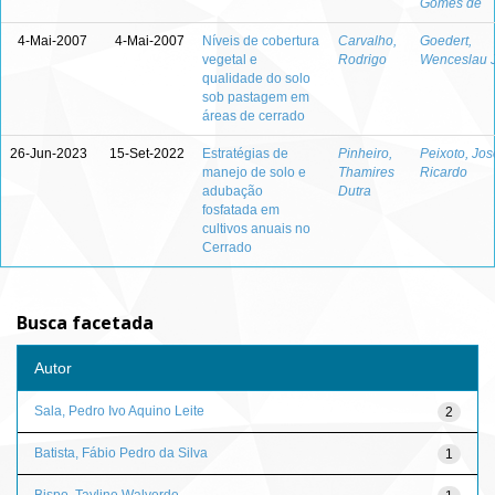
Gomes de
4-Mai-2007
4-Mai-2007
Níveis de cobertura
Carvalho,
Goedert,
vegetal e
Rodrigo
Wenceslau J
qualidade do solo
sob pastagem em
áreas de cerrado
26-Jun-2023
15-Set-2022
Estratégias de
Pinheiro,
Peixoto, Jos
manejo de solo e
Thamires
Ricardo
adubação
Dutra
fosfatada em
cultivos anuais no
Cerrado
Busca facetada
Autor
Sala, Pedro Ivo Aquino Leite
2
Batista, Fábio Pedro da Silva
1
Bispo, Tayline Walverde