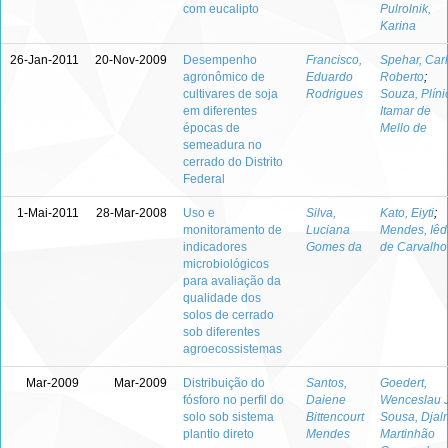
com eucalipto
Pulrolnik,
Karina
26-Jan-2011
20-Nov-2009
Desempenho
Francisco,
Spehar, Car
agronômico de
Eduardo
Roberto
;
cultivares de soja
Rodrigues
Souza, Plíni
em diferentes
Itamar de
épocas de
Mello de
semeadura no
cerrado do Distrito
Federal
1-Mai-2011
28-Mar-2008
Uso e
Silva,
Kato, Eiyti
;
monitoramento de
Luciana
Mendes, Iêd
indicadores
Gomes da
de Carvalho
microbiológicos
para avaliação da
qualidade dos
solos de cerrado
sob diferentes
agroecossistemas
Mar-2009
Mar-2009
Distribuição do
Santos,
Goedert,
fósforo no perfil do
Daiene
Wenceslau J
solo sob sistema
Bittencourt
Sousa, Djal
plantio direto
Mendes
Martinhão