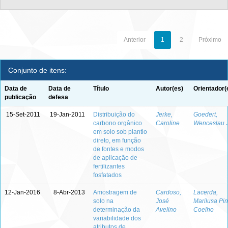
Anterior
1
2
Próximo
Conjunto de itens:
Data de
Data de
Título
Autor(es)
Orientador(
publicação
defesa
15-Set-2011
19-Jan-2011
Distribuição do
Jerke,
Goedert,
carbono orgânico
Caroline
Wenceslau J
em solo sob plantio
direto, em função
de fontes e modos
de aplicação de
fertilizantes
fosfatados
12-Jan-2016
8-Abr-2013
Amostragem de
Cardoso,
Lacerda,
solo na
José
Marilusa Pin
determinação da
Avelino
Coelho
variabilidade dos
atributos de