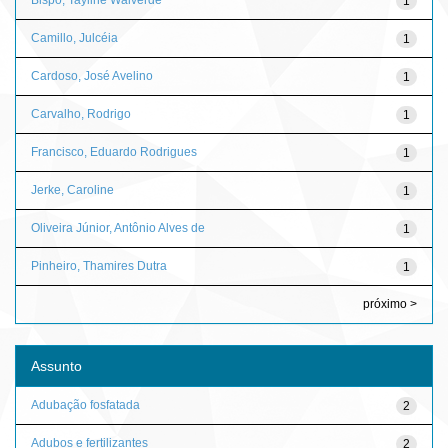
1
Camillo, Julcéia
1
Cardoso, José Avelino
1
Carvalho, Rodrigo
1
Francisco, Eduardo Rodrigues
1
Jerke, Caroline
1
Oliveira Júnior, Antônio Alves de
1
Pinheiro, Thamires Dutra
1
próximo >
Assunto
Adubação fosfatada
2
Adubos e fertilizantes
2