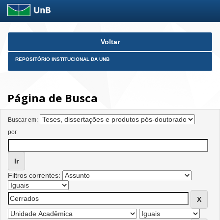
Skip
Voltar
navigation
REPOSITÓRIO INSTITUCIONAL DA UNB
Página de Busca
Buscar em:
por
Filtros correntes: