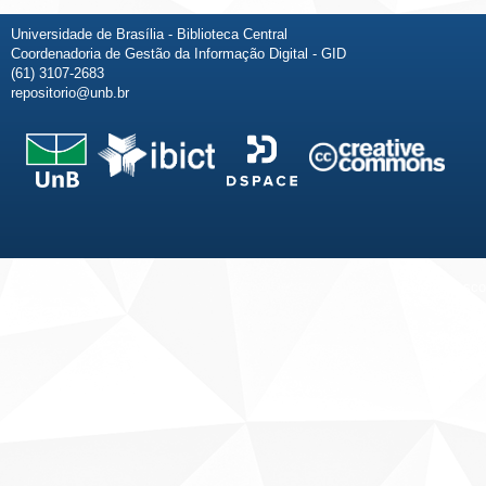
Universidade de Brasília - Biblioteca Central
Coordenadoria de Gestão da Informação Digital - GID
(61) 3107-2683
repositorio@unb.br
Fale conosco
Sobre