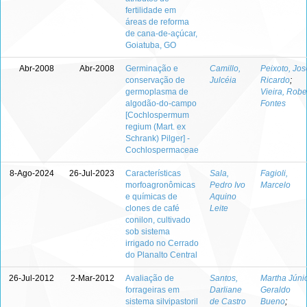
fertilidade em
áreas de reforma
de cana-de-açúcar,
Goiatuba, GO
Abr-2008
Abr-2008
Germinação e
Camillo,
Peixoto, Jos
conservação de
Julcéia
Ricardo
;
germoplasma de
Vieira, Robe
algodão-do-campo
Fontes
[Cochlospermum
regium (Mart. ex
Schrank) Pilger] -
Cochlospermaceae
8-Ago-2024
26-Jul-2023
Características
Sala,
Fagioli,
morfoagronômicas
Pedro Ivo
Marcelo
e químicas de
Aquino
clones de café
Leite
conilon, cultivado
sob sistema
irrigado no Cerrado
do Planalto Central
26-Jul-2012
2-Mar-2012
Avaliação de
Santos,
Martha Júnio
forrageiras em
Darliane
Geraldo
sistema silvipastoril
de Castro
Bueno
;