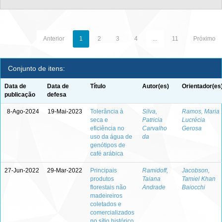
Anterior
1
2
3
4
...
11
Próximo
Conjunto de itens:
Data de
Data de
Título
Autor(es)
Orientador(es
publicação
defesa
8-Ago-2024
19-Mai-2023
Tolerância à
Silva,
Ramos, Maria
seca e
Patricia
Lucrécia
eficiência no
Carvalho
Gerosa
uso da água de
da
genótipos de
café arábica
27-Jun-2022
29-Mar-2022
Principais
Ramidoff,
Jacobson,
produtos
Taiana
Tamiel Khan
florestais não
Andrade
Baiocchi
madeireiros
coletados e
comercializados
no sítio histórico