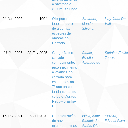
e patrimônio
cultural Kalunga
24-Jan-2023
1994
O impacto do
Armando,
Hay, John Du
fogo na rebrota
Marcio
Vall
de algumas
Silveira
espécies de
árvores do
Cerrado
16-Jul-2026
28-Fev-2025
Geografia e o
Sousa,
Steinke, Ercília
cerrado :
Giselle
Torres
conhecimento,
Andrade de
reconhecimento
e vivência no
cerrado para
estudantes do
7º ano ensino
fundamental no
colégio Moraes
Rego - Brasília-
DF
16-Fev-2021
8-Out-2020
Caracterização
Iocca, Aline
Pereira,
de novos
Belmok de
Ildinete Silva
microrganismos
Araújo Dias