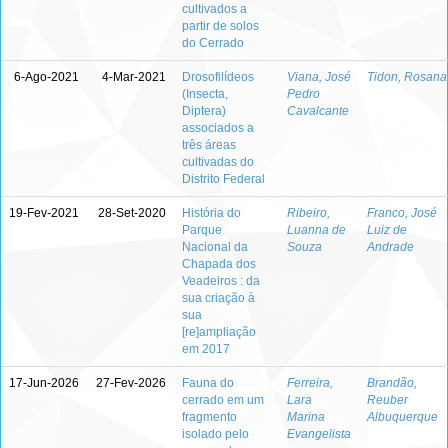
cultivados a
partir de solos
do Cerrado
6-Ago-2021
4-Mar-2021
Drosofilídeos
Viana, José
Tidon, Rosana
(Insecta,
Pedro
Diptera)
Cavalcante
associados a
três áreas
cultivadas do
Distrito Federal
19-Fev-2021
28-Set-2020
História do
Ribeiro,
Franco, José
Parque
Luanna de
Luiz de
Nacional da
Souza
Andrade
Chapada dos
Veadeiros : da
sua criação à
sua
[re]ampliação
em 2017
17-Jun-2026
27-Fev-2026
Fauna do
Ferreira,
Brandão,
cerrado em um
Lara
Reuber
fragmento
Marina
Albuquerque
isolado pelo
Evangelista