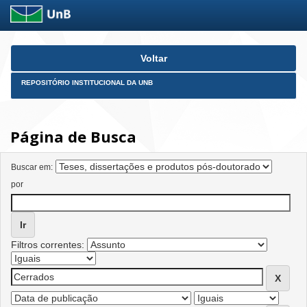
Skip
Voltar
navigation
REPOSITÓRIO INSTITUCIONAL DA UNB
Página de Busca
Buscar em:
por
Filtros correntes: