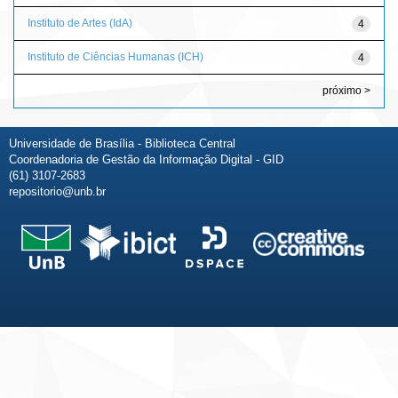
Instituto de Artes (IdA)
4
Instituto de Ciências Humanas (ICH)
4
próximo >
Universidade de Brasília - Biblioteca Central
Coordenadoria de Gestão da Informação Digital - GID
(61) 3107-2683
repositorio@unb.br
Fale conosco
Sobre