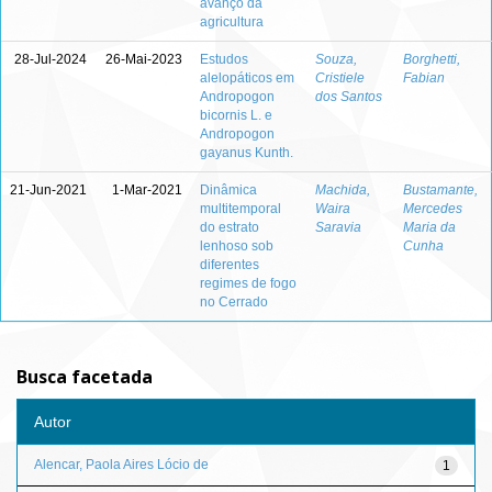
avanço da
agricultura
28-Jul-2024
26-Mai-2023
Estudos
Souza,
Borghetti,
alelopáticos em
Cristiele
Fabian
Andropogon
dos Santos
bicornis L. e
Andropogon
gayanus Kunth.
21-Jun-2021
1-Mar-2021
Dinâmica
Machida,
Bustamante,
multitemporal
Waira
Mercedes
do estrato
Saravia
Maria da
lenhoso sob
Cunha
diferentes
regimes de fogo
no Cerrado
Busca facetada
Autor
Alencar, Paola Aires Lócio de
1