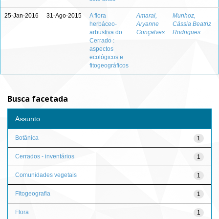
25-Jan-2016
31-Ago-2015
A flora
Amaral,
Munhoz,
herbáceo-
Aryanne
Cássia Beatriz
arbustiva do
Gonçalves
Rodrigues
Cerrado :
aspectos
ecológicos e
fitogeográficos
Busca facetada
Assunto
Botânica
1
Cerrados - inventários
1
Comunidades vegetais
1
Fitogeografia
1
Flora
1