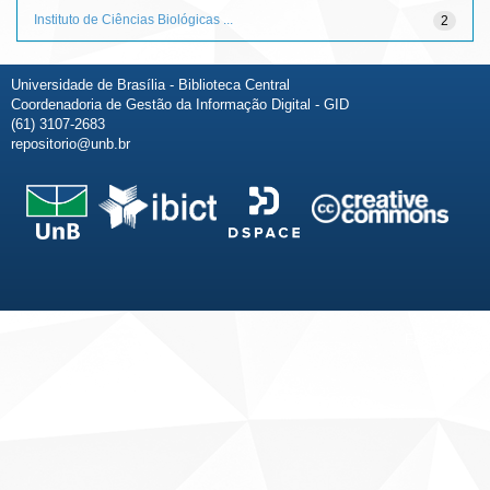
Instituto de Ciências Biológicas ...
2
Universidade de Brasília - Biblioteca Central
Coordenadoria de Gestão da Informação Digital - GID
(61) 3107-2683
repositorio@unb.br
Fale conosco
Sobre