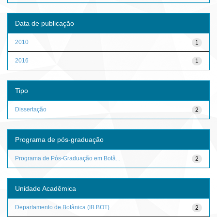
Data de publicação
2010
1
2016
1
Tipo
Dissertação
2
Programa de pós-graduação
Programa de Pós-Graduação em Botâ...
2
Unidade Acadêmica
Departamento de Botânica (IB BOT)
2