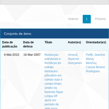
Anterior
1
Próximo
Conjunto de itens:
Data de
Data de
Título
Autor(es)
Orientador(es)
publicação
defesa
4-Mai-2010
16-Mar-2007
Mudanças
Amaral,
Felfili, Jeanine
estruturais e
Aryanne
Maria
;
florísticas do
Gonçalves
Munhoz,
estrato
Cássia Beatriz
herbáceo-
Rodrigues
arbustivo em
campo sujo e
campo limpo
úmido na
fazenda Água
Limpa-DF
após um
período de
sete anos