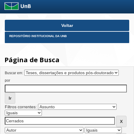
Skip
Voltar
navigation
REPOSITÓRIO INSTITUCIONAL DA UNB
Página de Busca
Buscar em:
por
Filtros correntes: