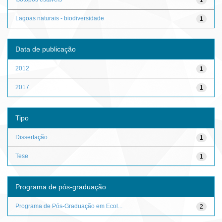
Lagoas naturais - biodiversidade
1
Data de publicação
2012
1
2017
1
Tipo
Dissertação
1
Tese
1
Programa de pós-graduação
Programa de Pós-Graduação em Ecol...
2