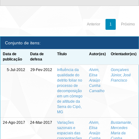
Anterior
1
Próximo
Conjunto de itens:
Data de
Data de
Título
Autor(es)
Orientador(es)
publicação
defesa
5-Jul-2012
29-Fev-2012
Influência da
Alvim,
Gonçalves
qualidade do
Elisa
Júnior, José
detrito foliar no
Araújo
Francisco
processo de
Cunha
decomposição
Carvalho
em um córrego
de altitude da
Serra do Cipó,
MG
24-Ago-2017
24-Mar-2017
Variações
Alvim,
Bustamante,
sazonais e
Elisa
Mercedes
espaciais das
Araújo
Maria da
concentrações
Cunha
Cunha