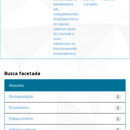
elementares
Carvalho
em
compartimentos
biogeoquímicos
de lagoas
naturais rasas
do Cerrado e
suas
influências no
funcionamento
ecossistêmico
Busca facetada
Assunto
Biodegradação
1
Ecossistema
1
Estequiometria
1
Isótopos estáveis
1