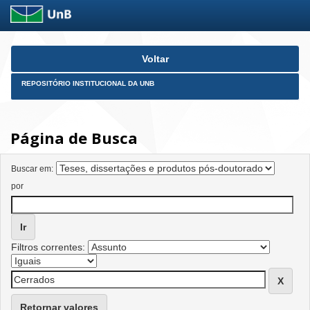
Skip
Voltar
navigation
REPOSITÓRIO INSTITUCIONAL DA UNB
Página de Busca
Buscar em:
por
Filtros correntes:
Retornar valores