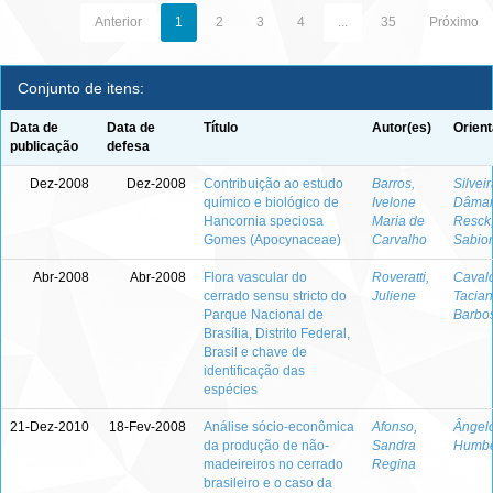
Anterior
1
2
3
4
...
35
Próximo
Conjunto de itens:
Data de
Data de
Título
Autor(es)
Orient
publicação
defesa
Dez-2008
Dez-2008
Contribuição ao estudo
Barros,
Silveir
químico e biológico de
Ivelone
Dâmar
Hancornia speciosa
Maria de
Resck,
Gomes (Apocynaceae)
Carvalho
Sabion
Abr-2008
Abr-2008
Flora vascular do
Roveratti,
Cavalc
cerrado sensu stricto do
Juliene
Tacia
Parque Nacional de
Barbo
Brasília, Distrito Federal,
Brasil e chave de
identificação das
espécies
21-Dez-2010
18-Fev-2008
Análise sócio-econômica
Afonso,
Ângelo
da produção de não-
Sandra
Humbe
madeireiros no cerrado
Regina
brasileiro e o caso da