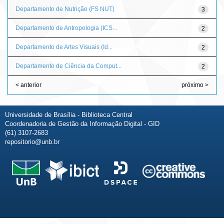
Departamento de Nutrição (FS NUT)
3
Departamento de Antropologia (ICS...
2
Departamento de Artes Visuais (Id...
2
Departamento de Ciência da Comput...
2
< anterior
próximo >
Universidade de Brasília - Biblioteca Central
Coordenadoria de Gestão da Informação Digital - GID
(61) 3107-2683
repositorio@unb.br