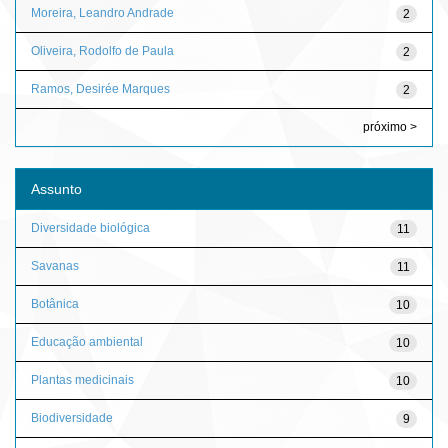
Moreira, Leandro Andrade
2
Oliveira, Rodolfo de Paula
2
Ramos, Desirée Marques
2
próximo >
Assunto
Diversidade biológica
11
Savanas
11
Botânica
10
Educação ambiental
10
Plantas medicinais
10
Biodiversidade
9