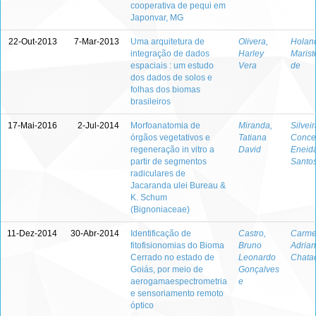
cooperativa de pequi em
Japonvar, MG
22-Out-2013
7-Mar-2013
Uma arquitetura de
Olivera,
Holan
integração de dados
Harley
Marist
espaciais : um estudo
Vera
de
dos dados de solos e
folhas dos biomas
brasileiros
17-Mai-2016
2-Jul-2014
Morfoanatomia de
Miranda,
Silveir
órgãos vegetativos e
Tatiana
Conce
regeneração in vitro a
David
Eneid
partir de segmentos
Santo
radiculares de
Jacaranda ulei Bureau &
K. Schum
(Bignoniaceae)
11-Dez-2014
30-Abr-2014
Identificação de
Castro,
Carme
fitofisionomias do Bioma
Bruno
Adria
Cerrado no estado de
Leonardo
Chata
Goiás, por meio de
Gonçalves
aerogamaespectrometria
e
e sensoriamento remoto
óptico