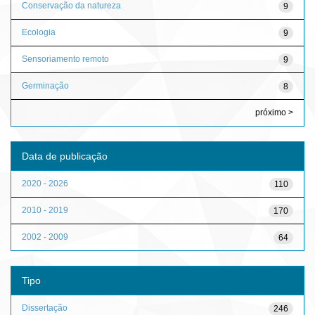
Conservação da natureza
9
Ecologia
9
Sensoriamento remoto
9
Germinação
8
próximo >
Data de publicação
2020 - 2026
110
2010 - 2019
170
2002 - 2009
64
Tipo
Dissertação
246