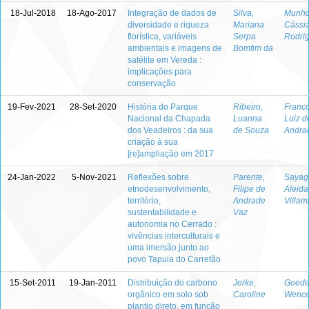
18-Jul-2018
18-Ago-2017
Integração de dados de
Silva,
Munho
diversidade e riqueza
Mariana
Cássia
florística, variáveis
Serpa
Rodri
ambientais e imagens de
Bomfim da
satélite em Vereda :
implicações para
conservação
19-Fev-2021
28-Set-2020
História do Parque
Ribeiro,
Franco
Nacional da Chapada
Luanna
Luiz d
dos Veadeiros : da sua
de Souza
Andra
criação à sua
[re]ampliação em 2017
24-Jan-2022
5-Nov-2021
Reflexões sobre
Parente,
Sayago
etnodesenvolvimento,
Filipe de
Aleida
território,
Andrade
Villam
sustentabilidade e
Vaz
autonomia no Cerrado :
vivências interculturais e
uma imersão junto ao
povo Tapuia do Carretão
15-Set-2011
19-Jan-2011
Distribuição do carbono
Jerke,
Goeder
orgânico em solo sob
Caroline
Wence
plantio direto, em função