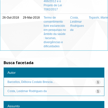
466/2012 e o
Projeto de Lei
7082/2017
26-Out-2018
29-Mai-2018
Termo de
Costa,
Togashi, Marie
consentimento
Leidimar
livre esclarecido
Rodrigues
em pesquisas no
da
âmbito da saúde
: lacunas,
divergências e
dificuldades
Busca facetada
Autor
Barcellos, Débora Costato Brescia...
1
Costa, Leidimar Rodrigues da
1
Assunto