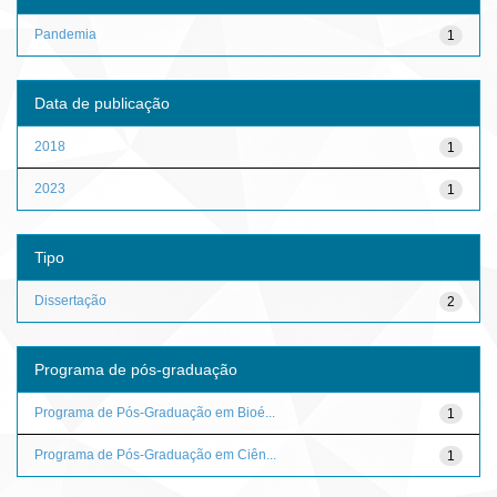
Pandemia
1
Data de publicação
2018
1
2023
1
Tipo
Dissertação
2
Programa de pós-graduação
Programa de Pós-Graduação em Bioé...
1
Programa de Pós-Graduação em Ciên...
1