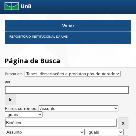
Skip
Voltar
navigation
REPOSITÓRIO INSTITUCIONAL DA UNB
Página de Busca
Buscar em:
por
Filtros correntes: