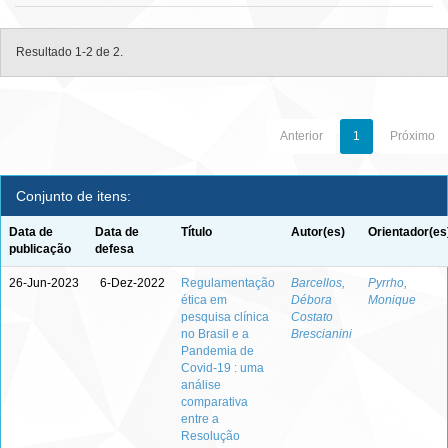
Resultado 1-2 de 2.
Anterior
1
Próximo
Conjunto de itens:
Data de
Data de
Título
Autor(es)
Orientador(es
publicação
defesa
26-Jun-2023
6-Dez-2022
Regulamentação
Barcellos,
Pyrrho,
ética em
Débora
Monique
pesquisa clínica
Costato
no Brasil e a
Brescianini
Pandemia de
Covid-19 : uma
análise
comparativa
entre a
Resolução