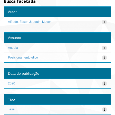
Busca facetada
Autor
Alfredo, Edson Joaquim Mayer
1
Assunto
Angola
1
Posicionamento ético
1
Data de publicação
2020
1
Tipo
Tese
1