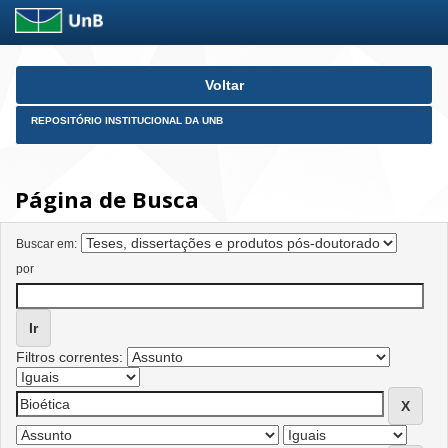
Skip
Voltar
navigation
REPOSITÓRIO INSTITUCIONAL DA UNB
Página de Busca
Buscar em:
por
Filtros correntes: