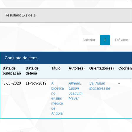
Resultado 1-1 de 1.
Anterior
1
Próximo
Conjunto de itens:
Data de
Data de
Título
Autor(es)
Orientador(es)
Coorien
publicação
defesa
3-Jul-2020
11-Nov-2019
A
Alfredo,
Sá, Natan
-
bioética
Edson
Monsores de
no
Joaquim
ensino
Mayer
médico
de
Angola