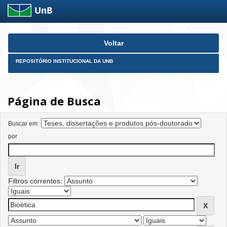
Skip
Voltar
navigation
REPOSITÓRIO INSTITUCIONAL DA UNB
Página de Busca
Buscar em:
por
Filtros correntes: