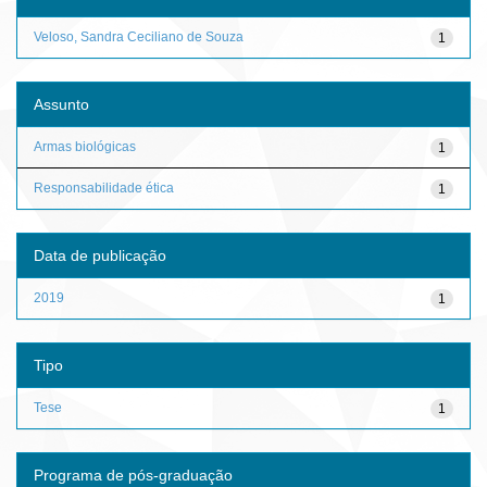
Veloso, Sandra Ceciliano de Souza
1
Assunto
Armas biológicas
1
Responsabilidade ética
1
Data de publicação
2019
1
Tipo
Tese
1
Programa de pós-graduação