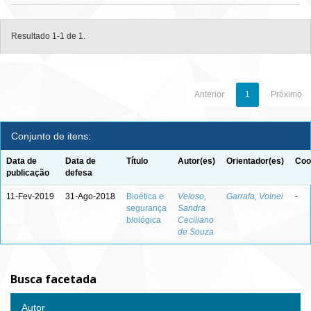
Resultado 1-1 de 1.
Anterior
1
Próximo
Conjunto de itens:
Data de
Data de
Título
Autor(es)
Orientador(es)
Coo
publicação
defesa
11-Fev-2019
31-Ago-2018
Bioética e
Veloso,
Garrafa, Volnei
-
segurança
Sandra
biológica
Ceciliano
de Souza
Busca facetada
Autor