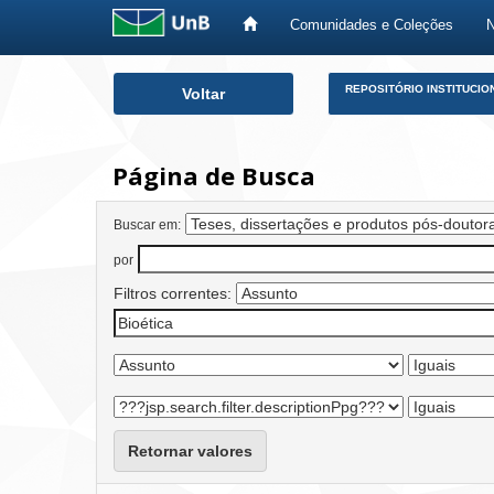
Comunidades e Coleções
Skip
REPOSITÓRIO INSTITUCIO
Voltar
navigation
Página de Busca
Buscar em:
por
Filtros correntes:
Retornar valores