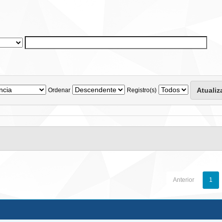
Ordenar
Registro(s)
Anterior
1