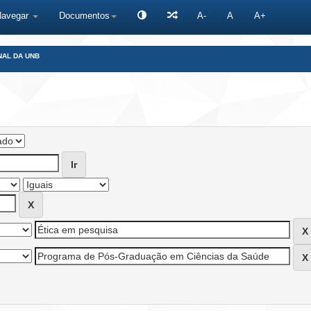
Navegar
Documentos
A-
A
A+
NAL DA UNB