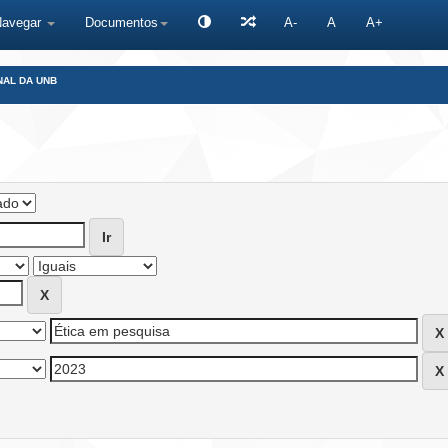
Navegar
Documentos
A-
A
A+
NAL DA UNB