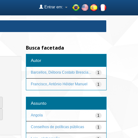
Entrar em:
Busca facetada
Autor
Barcellos, Débora Costato Brescia...
1
Francisco, António Hélder Manuel
1
Assunto
Angola
1
Conselhos de políticas públicas
1