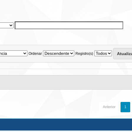
Ordenar
Registro(s)
Anterior
1