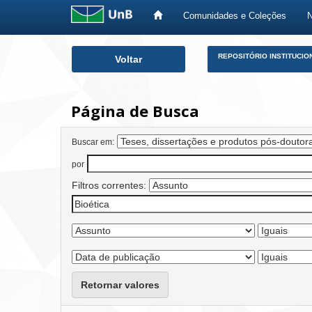
Comunidades e Coleções
Skip
REPOSITÓRIO INSTITUCIO
Voltar
navigation
Página de Busca
Buscar em:
por
Filtros correntes:
Retornar valores