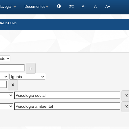
Navegar
Documentos
A-
A
A+
NAL DA UNB