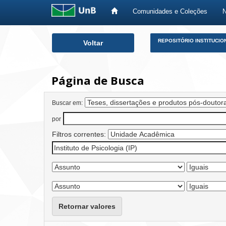
Comunidades e Coleções
Skip
REPOSITÓRIO INSTITUCIO
Voltar
navigation
Página de Busca
Buscar em:
por
Filtros correntes:
Retornar valores