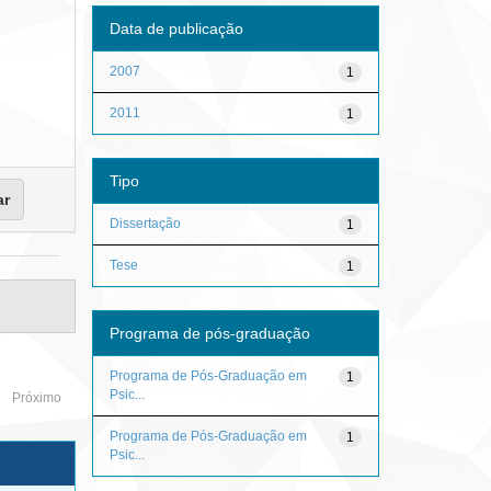
Data de publicação
2007
1
2011
1
Tipo
Dissertação
1
Tese
1
Programa de pós-graduação
Programa de Pós-Graduação em
1
Psic...
Próximo
Programa de Pós-Graduação em
1
Psic...