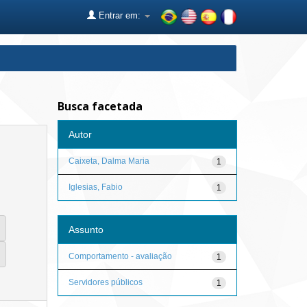
Entrar em:
Busca facetada
Autor
Caixeta, Dalma Maria
1
Iglesias, Fabio
1
Assunto
Comportamento - avaliação
1
Servidores públicos
1