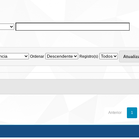
Ordenar
Registro(s)
Anterior
1