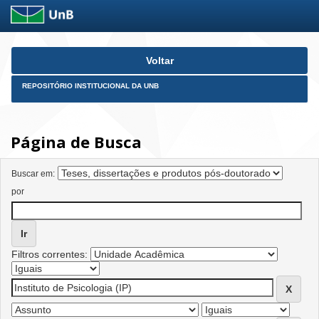
Skip
Voltar
navigation
REPOSITÓRIO INSTITUCIONAL DA UNB
Página de Busca
Buscar em:
por
Filtros correntes: