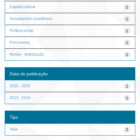
Capital cultural
1
Desempenho acadêmico
1
Política social
1
Psicometria
1
Renda - distribuição
1
Data de publicação
2020 - 2025
1
2013 - 2019
1
Tipo
Tese
2