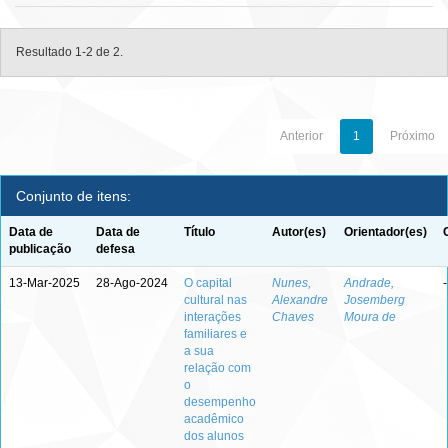
Resultado 1-2 de 2.
Anterior
1
Próximo
Conjunto de itens:
Data de
Data de
Título
Autor(es)
Orientador(es)
publicação
defesa
13-Mar-2025
28-Ago-2024
O capital
Nunes,
Andrade,
-
cultural nas
Alexandre
Josemberg
interações
Chaves
Moura de
familiares e
a sua
relação com
o
desempenho
acadêmico
dos alunos