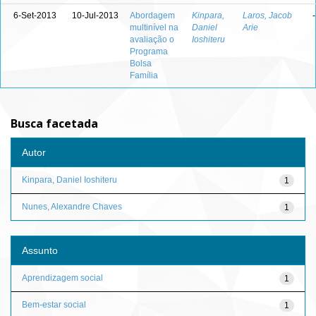
6-Set-2013
10-Jul-2013
Abordagem
Kinpara,
Laros, Jacob
-
multinível na
Daniel
Arie
avaliação o
Ioshiteru
Programa
Bolsa
Família
Busca facetada
Autor
Kinpara, Daniel Ioshiteru
1
Nunes, Alexandre Chaves
1
Assunto
Aprendizagem social
1
Bem-estar social
1