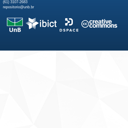
(61) 3107-2683
repositorio@unb.br
Fale conosco
Sobre