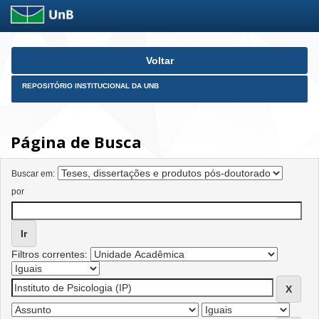
Skip
Voltar
navigation
REPOSITÓRIO INSTITUCIONAL DA UNB
Página de Busca
Buscar em:
por
Filtros correntes: