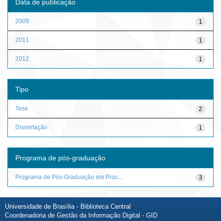
Data de publicação
2009
1
2011
1
2012
1
Tipo
Tese
2
Dissertação
1
Programa de pós-graduação
Programa de Pós-Graduação em Proc...
3
Universidade de Brasília - Biblioteca Central
Coordenadoria de Gestão da Informação Digital - GID