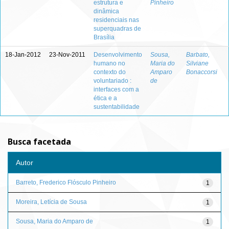
estrutura e
Pinheiro
dinâmica
residenciais nas
superquadras de
Brasília
18-Jan-2012
23-Nov-2011
Desenvolvimento
Sousa,
Barbato,
humano no
Maria do
Silviane
contexto do
Amparo
Bonaccorsi
voluntariado :
de
interfaces com a
ética e a
sustentabilidade
Busca facetada
Autor
Barreto, Frederico Flósculo Pinheiro
1
Moreira, Letícia de Sousa
1
Sousa, Maria do Amparo de
1