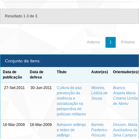
Resultado 1-3 de 3.
Anterior
1
Próximo
Conjunto de itens:
Data de
Data de
Título
Autor(es)
Orientador(es)
publicação
defesa
27-Set-2011
30-Jun-2011
Cultura de paz,
Moreira,
Branco,
prevenção da
Letícia de
Angela Maria
violência e
Sousa
Cristina Uchôa
socialização na
de Abreu
perspectiva de
policiais militares
16-Mar-2009
16-Mar-2009
Behavior settings
Barreto,
Dessen, Maria
e redes de
Frederico
Auxiliadora da
settings :
Flósculo
Silva Campos