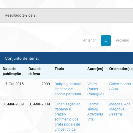
Resultado 1-9 de 9.
Anterior
1
Próximo
Conjunto de itens:
Data de
Data de
Título
Autor(es)
Orientador(es
publicação
defesa
7-Out-2015
2009
Bullying : estudo
Vieira,
Galinkin, Ana
de caso em
Rafael
Lúcia
escola particular
Rodrigues
31-Mar-2009
31-Mar-2009
Organização do
Santos
Mendes, Ana
trabalho e
Júnior,
Magnólia
prazer-
Adalberto
Bezerra
sofrimento dos
Vital
profissionais de
um centro de