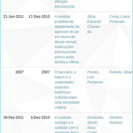
atenção
psicossocial
21-Jun-2011
17-Dez-2010
A medida
Silva,
Costa, Liana
protetiva de
Eduardo
Fortunato
afastamento do
Chaves
agressor do lar
da
em casos de
abuso sexual :
Implicações
psicossociais
para o autor,
família e vítima.
2007
2007
O bancário, o
Pontes,
Furtado, Odair
banco e a
Luiz
criatividade :
Fernando
aspectos
históricos-
culturais para
uma sociedade
criativa
28-Fev-2011
3-Dez-2010
O cuidado
Delabrida,
Günther,
consigo e o
Zenith
Hartmut
cuidado com o
Nara
ambiente físico :
Costa