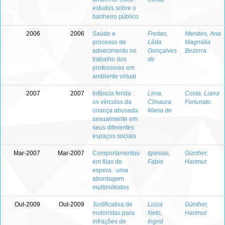
estudos sobre o
banheiro público
2006
2006
Saúde e
Freitas,
Mendes, Ana
processo de
Lêda
Magnólia
adoecimento no
Gonçalves
Bezerra
trabalho dos
de
professores em
ambiente virtual
2007
2007
Infância ferida :
Lima,
Costa, Liana
os vínculos da
Clinaura
Fortunato
criança abusada
Maria de
sexualmente em
seus diferentes
espaços sociais
Mar-2007
Mar-2007
Comportamentos
Iglesias,
Günther,
em filas de
Fabio
Hartmut
espera : uma
abordagem
multimétodos
Out-2009
Out-2009
Justificativa de
Luiza
Günther,
motoristas para
Neto,
Hartmut
infrações de
Ingrid