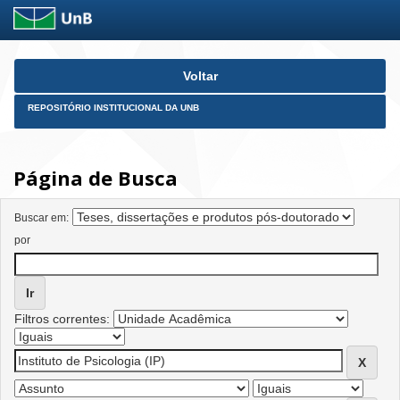
Skip
Voltar
navigation
REPOSITÓRIO INSTITUCIONAL DA UNB
Página de Busca
Buscar em:
por
Filtros correntes: