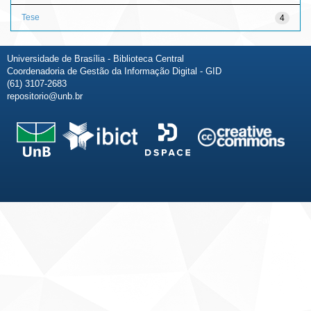
Tese
4
Universidade de Brasília - Biblioteca Central
Coordenadoria de Gestão da Informação Digital - GID
(61) 3107-2683
repositorio@unb.br
Fale conosco
Sobre