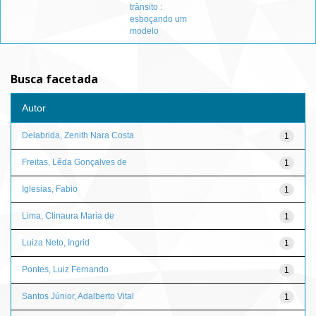
trânsito :
esboçando um
modelo
Busca facetada
Autor
Delabrida, Zenith Nara Costa
1
Freitas, Lêda Gonçalves de
1
Iglesias, Fabio
1
Lima, Clinaura Maria de
1
Luiza Neto, Ingrid
1
Pontes, Luiz Fernando
1
Santos Júnior, Adalberto Vital
1