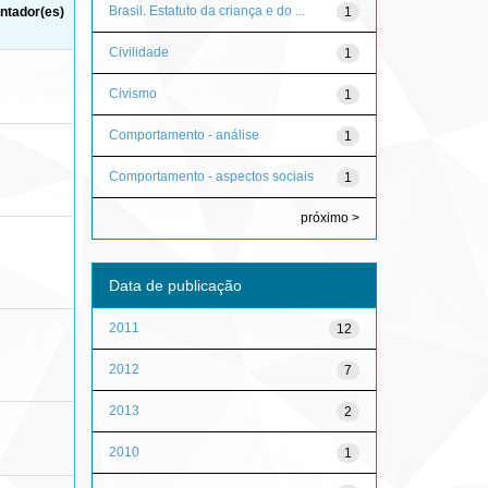
Brasil. Estatuto da criança e do ...
1
ntador(es)
Civilidade
1
Civismo
1
Comportamento - análise
1
Comportamento - aspectos sociais
1
próximo >
Data de publicação
2011
12
2012
7
2013
2
2010
1