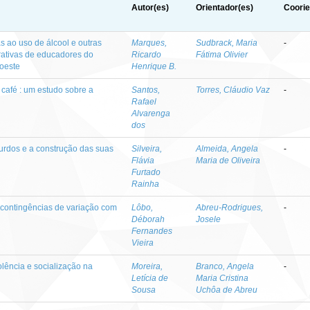
Autor(es)
Orientador(es)
Coorie
 ao uso de álcool e outras
Marques,
Sudbrack, Maria
-
rrativas de educadores do
Ricardo
Fátima Olivier
-oeste
Henrique B.
café : um estudo sobre a
Santos,
Torres, Cláudio Vaz
-
Rafael
Alvarenga
dos
urdos e a construção das suas
Silveira,
Almeida, Angela
-
Flávia
Maria de Oliveira
Furtado
Rainha
contingências de variação com
Lôbo,
Abreu-Rodrigues,
-
Déborah
Josele
Fernandes
Vieira
olência e socialização na
Moreira,
Branco, Angela
-
s
Letícia de
Maria Cristina
Sousa
Uchôa de Abreu