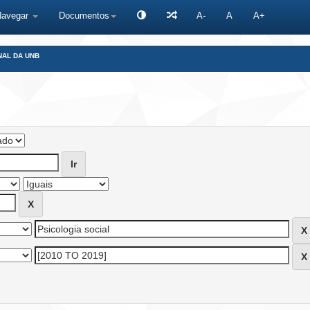
Navegar
Documentos
A-
A
A+
NAL DA UNB