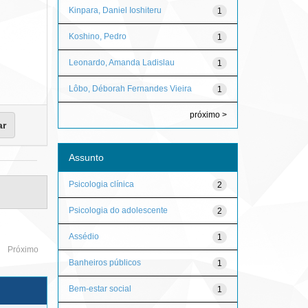
Kinpara, Daniel Ioshiteru
1
Koshino, Pedro
1
Leonardo, Amanda Ladislau
1
Lôbo, Déborah Fernandes Vieira
1
próximo >
Assunto
Psicologia clínica
2
Psicologia do adolescente
2
Assédio
1
Próximo
Banheiros públicos
1
Bem-estar social
1