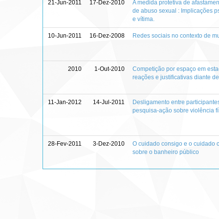
21-Jun-2011
17-Dez-2010
A medida protetiva de afastamen
de abuso sexual : Implicações ps
e vítima.
10-Jun-2011
16-Dez-2008
Redes sociais no contexto de m
2010
1-Out-2010
Competição por espaço em estac
reações e justificativas diante 
11-Jan-2012
14-Jul-2011
Desligamento entre participant
pesquisa-ação sobre violência fís
28-Fev-2011
3-Dez-2010
O cuidado consigo e o cuidado c
sobre o banheiro público