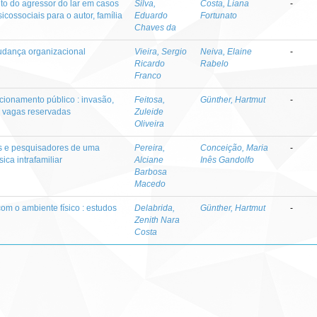
to do agressor do lar em casos
Silva,
Costa, Liana
-
icossociais para o autor, família
Eduardo
Fortunato
Chaves da
udança organizacional
Vieira, Sergio
Neiva, Elaine
-
Ricardo
Rabelo
Franco
ionamento público : invasão,
Feitosa,
Günther, Hartmut
-
de vagas reservadas
Zuleide
Oliveira
es e pesquisadores de uma
Pereira,
Conceição, Maria
-
ica intrafamiliar
Alciane
Inês Gandolfo
Barbosa
Macedo
om o ambiente físico : estudos
Delabrida,
Günther, Hartmut
-
Zenith Nara
Costa