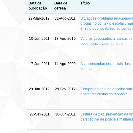
Data de
Data de
Título
publicação
defesa
22-Mar-2012
31-Ago-2011
Situações-problema relacionadas
drogas no contexto escolar : na
ensino público da região centro
10-Jun-2011
13-Ago-2010
Valores associados a marcas de 
congruência valor-símbolo
17-Jun-2011
14-Ago-2009
As representações sociais dos s
identidades
29-Jun-2012
29-Fev-2012
Comportamento de escolha sob 
diferentes custos da resposta
27-Set-2011
30-Jun-2011
Cultura de paz, prevenção da vi
perspectiva de policiais militare