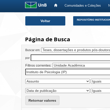
Comunidades e Coleções
Skip
REPOSITÓRIO INSTITUCIO
Voltar
navigation
Página de Busca
Buscar em:
por
Filtros correntes:
Retornar valores