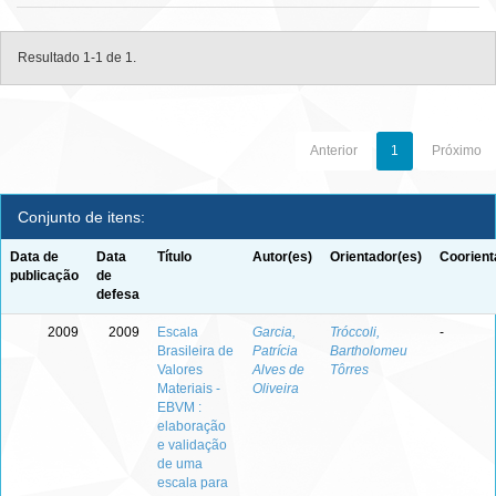
Resultado 1-1 de 1.
Anterior
1
Próximo
Conjunto de itens:
Data de
Data
Título
Autor(es)
Orientador(es)
Coorient
publicação
de
defesa
2009
2009
Escala
Garcia,
Tróccoli,
-
Brasileira de
Patrícia
Bartholomeu
Valores
Alves de
Tôrres
Materiais -
Oliveira
EBVM :
elaboração
e validação
de uma
escala para