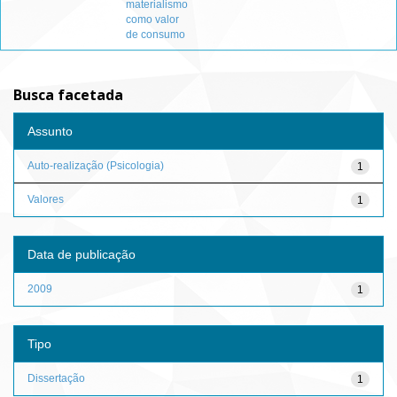
materialismo
como valor
de consumo
Busca facetada
Assunto
Auto-realização (Psicologia)
1
Valores
1
Data de publicação
2009
1
Tipo
Dissertação
1