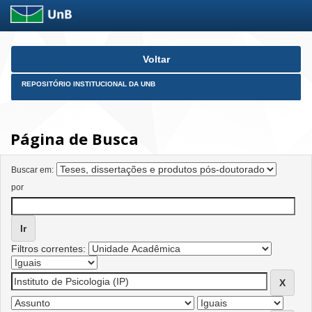
Skip
Voltar
navigation
REPOSITÓRIO INSTITUCIONAL DA UNB
Página de Busca
Buscar em:
por
Filtros correntes: