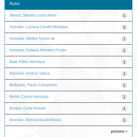
Autor
Afonso, Stevam Lopes Alves
1
Andrade, Luciana Carelli Henrique...
1
Azevedo, Gleiton Nunes de
1
Azevedo, Rafaela Meireles Fontes
1
Baia, Fábio Henrique
1
Barcelos, Amílcar Vidica
1
Bettarello, Flávio Campestrin
1
Bohm, Carlos Henrique
1
Borges, Carla Peixoto
1
Brandão, Alessandra de Moura
1
próximo >