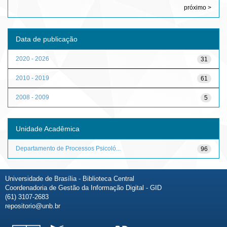
próximo >
Data de publicação
2020 - 2026
31
2010 - 2019
61
2008 - 2009
5
Unidade Acadêmica
Departamento de Processos Psicoló...
96
Universidade de Brasília - Biblioteca Central
Coordenadoria de Gestão da Informação Digital - GID
(61) 3107-2683
repositorio@unb.br