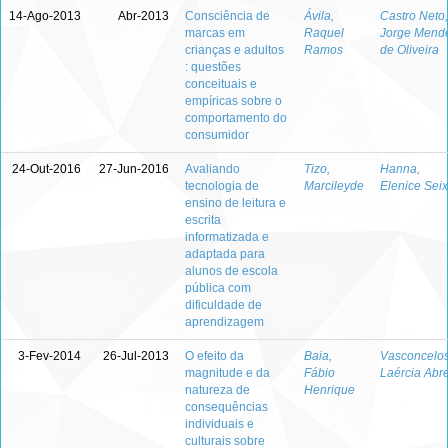
14-Ago-2013
Abr-2013
Consciência de
Ávila,
Castro Neto,
marcas em
Raquel
Jorge Mend
crianças e adultos
Ramos
de Oliveira
: questões
conceituais e
empíricas sobre o
comportamento do
consumidor
24-Out-2016
27-Jun-2016
Avaliando
Tizo,
Hanna,
tecnologia de
Marcileyde
Elenice Sei
ensino de leitura e
escrita
informatizada e
adaptada para
alunos de escola
pública com
dificuldade de
aprendizagem
3-Fev-2014
26-Jul-2013
O efeito da
Baia,
Vasconcelos
magnitude e da
Fábio
Laércia Abr
natureza de
Henrique
consequências
individuais e
culturais sobre