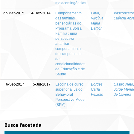
metacontingências
27-Mar-2015
4-Dez-2014
Comportamento
Fava,
Vasconcelos
das famílias
Virgínia
Laércia Abr
beneficiárias do
Maria
Programa Bolsa
Dalfior
Família : uma
perspectiva
analítico-
comportamental
do cumprimento
das
condicionalidades
de Educação e de
Saúde
6-Set-2017
5-Jul-2017
Escolha de curso
Borges,
Castro Neto,
superior à luz do
Carla
Jorge Mend
Behavioral
Peixoto
de Oliveira
Perspective Model
(BPM)
Busca facetada