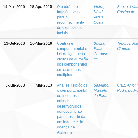
19-Mar-2016
28-Ago-2015
O padrão de
Vieira,
Souza, Wân
trajetória visual
Hélida
Cristina de
para o
Arrais
reconhecimento
Costa
de expressões
faciais
13-Set-2018
16-Mar-2018
Contraste
Souza,
Todorov, Jo
comportamental e
Pablo
Claudio
Lei da igualação :
Cardoso
efeitos da duração
de
dos componentes
em esquemas
múltiplos
6-Jun-2013
Mar-2013
Análise fisiológica
Salviano,
Cruz, Anton
e comportamental
Marcelo
Pedro de Me
de modelos
de Faria
animais
desenvolvidos
geneticamente
para o estudo da
ansiedade e da
doença de
Alzheimer