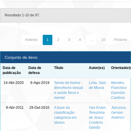
Resultado 1-10 de 97.
Anterior
1
2
3
4
...
10
Próximo
Conjunto de itens:
Data de
Data de
Título
Autor(es)
Orientador(
publicação
defesa
14-Abr-2020
6-Ago-2019
Senso de humor :
Lima, Saul
Mendes,
dimorfismo sexual
de Moura
Francisco
e saúde física e
Dyonísio
mental
Cardoso
9-Abr-2011
29-Out-2010
A base da
Van Erven,
Janczura,
classificação
Terezinha
Gerson
categórica em
de Jesus
Américo
idosos
Cordeiro
Galvão