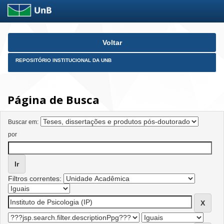
Skip
Voltar
navigation
REPOSITÓRIO INSTITUCIONAL DA UNB
Página de Busca
Buscar em:
por
Filtros correntes: