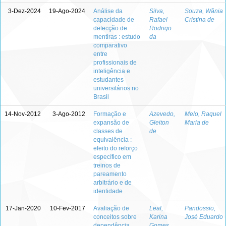
3-Dez-2024
19-Ago-2024
Análise da
Silva,
Souza, Wânia
capacidade de
Rafael
Cristina de
detecção de
Rodrigo
mentiras : estudo
da
comparativo
entre
profissionais de
inteligência e
estudantes
universitários no
Brasil
14-Nov-2012
3-Ago-2012
Formação e
Azevedo,
Melo, Raquel
expansão de
Gleiton
Maria de
classes de
de
equivalência :
efeito do reforço
específico em
treinos de
pareamento
arbitrário e de
identidade
17-Jan-2020
10-Fev-2017
Avaliação de
Leal,
Pandossio,
conceitos sobre
Karina
José Eduardo
dependência
Gomes