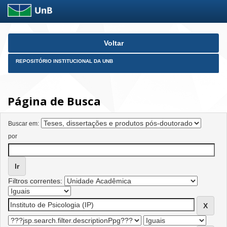
Skip
Voltar
navigation
REPOSITÓRIO INSTITUCIONAL DA UNB
Página de Busca
Buscar em:
por
Filtros correntes: