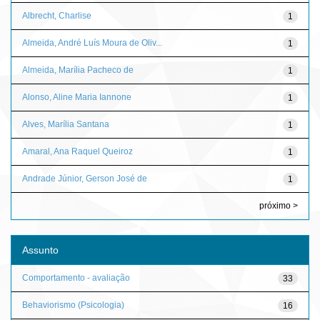
Albrecht, Charlise
1
Almeida, André Luís Moura de Oliv...
1
Almeida, Marília Pacheco de
1
Alonso, Aline Maria Iannone
1
Alves, Marília Santana
1
Amaral, Ana Raquel Queiroz
1
Andrade Júnior, Gerson José de
1
próximo >
Assunto
Comportamento - avaliação
33
Behaviorismo (Psicologia)
16