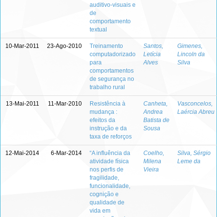
auditivo-visuais e
de
comportamento
textual
10-Mar-2011
23-Ago-2010
Treinamento
Santos,
Gimenes,
computadorizado
Letícia
Lincoln da
para
Alves
Silva
comportamentos
de segurança no
trabalho rural
13-Mai-2011
11-Mar-2010
Resistência à
Canheta,
Vasconcelos,
mudança :
Andrea
Laércia Abreu
efeitos da
Batista de
instrução e da
Sousa
taxa de reforços
12-Mai-2014
6-Mar-2014
“A influência da
Coelho,
Silva, Sérgio
atividade física
Milena
Leme da
nos perfis de
Vieira
fragilidade,
funcionalidade,
cognição e
qualidade de
vida em