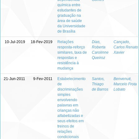
química entre
estudantes de
graduação na
área de saúde
da Universidade
de Brasília
10-Jul-2019
18-Fev-2019
Relações
Dias,
Cançado,
resposta-reforço
Roberta
Carlos Renato
similares, taxa de
Carolinne
Xavier
respostas e
Queiroz
resistência à
mudança
21-Jun-2011
9-Fev-2011
Estabelecimento
Santos,
Benvenuti,
de
Thiago
Marcelo Frota
discriminações
de Barros
Lobato
simples
envolvendo
palavras em
crianças não
alfabetizadas e
seus efeitos em
treinos de
relações
condicionais