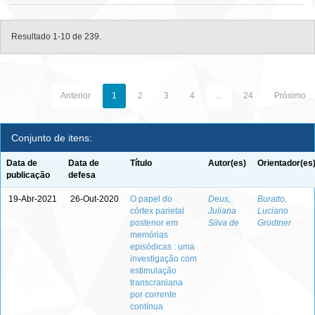
Resultado 1-10 de 239.
Anterior
1
2
3
4
...
24
Próximo
Conjunto de itens:
Data de
Data de
Título
Autor(es)
Orientador(es
publicação
defesa
19-Abr-2021
26-Out-2020
O papel do
Deus,
Buratto,
córtex parietal
Juliana
Luciano
posterior em
Silva de
Grüdtner
memórias
episódicas : uma
investigação com
estimulação
transcraniana
por corrente
contínua