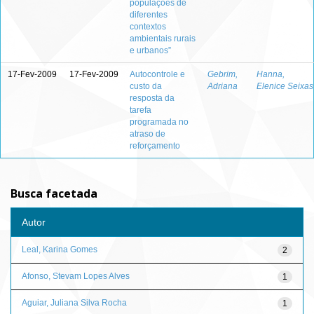
populações de
diferentes
contextos
ambientais rurais
e urbanos”
17-Fev-2009
17-Fev-2009
Autocontrole e
Gebrim,
Hanna,
custo da
Adriana
Elenice Seixas
resposta da
tarefa
programada no
atraso de
reforçamento
Busca facetada
Autor
Leal, Karina Gomes
2
Afonso, Stevam Lopes Alves
1
Aguiar, Juliana Silva Rocha
1