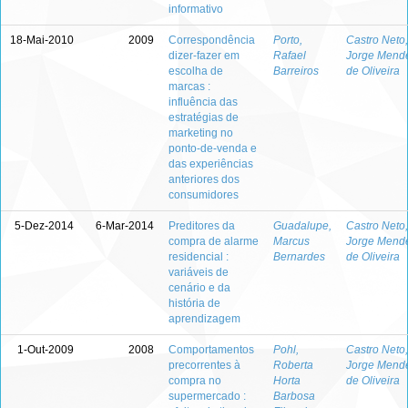
informativo
18-Mai-2010
2009
Correspondência
Porto,
Castro Neto,
dizer-fazer em
Rafael
Jorge Mend
escolha de
Barreiros
de Oliveira
marcas :
influência das
estratégias de
marketing no
ponto-de-venda e
das experiências
anteriores dos
consumidores
5-Dez-2014
6-Mar-2014
Preditores da
Guadalupe,
Castro Neto,
compra de alarme
Marcus
Jorge Mend
residencial :
Bernardes
de Oliveira
variáveis de
cenário e da
história de
aprendizagem
1-Out-2009
2008
Comportamentos
Pohl,
Castro Neto,
precorrentes à
Roberta
Jorge Mend
compra no
Horta
de Oliveira
supermercado :
Barbosa