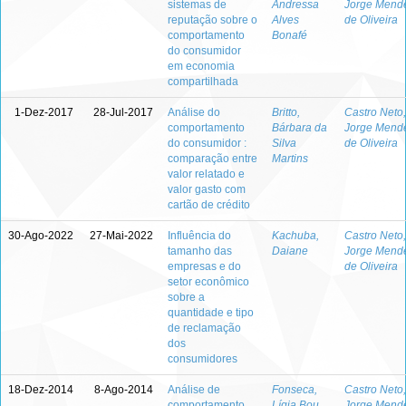
sistemas de
Andressa
Jorge Mend
reputação sobre o
Alves
de Oliveira
comportamento
Bonafé
do consumidor
em economia
compartilhada
1-Dez-2017
28-Jul-2017
Análise do
Britto,
Castro Neto,
comportamento
Bárbara da
Jorge Mend
do consumidor :
Silva
de Oliveira
comparação entre
Martins
valor relatado e
valor gasto com
cartão de crédito
30-Ago-2022
27-Mai-2022
Influência do
Kachuba,
Castro Neto,
tamanho das
Daiane
Jorge Mend
empresas e do
de Oliveira
setor econômico
sobre a
quantidade e tipo
de reclamação
dos
consumidores
18-Dez-2014
8-Ago-2014
Análise de
Fonseca,
Castro Neto,
comportamento
Lígia Bou
Jorge Mend