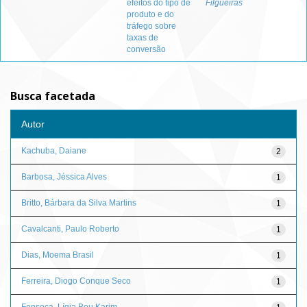
efeitos do tipo de
Filgueiras
produto e do
tráfego sobre
taxas de
conversão
Busca facetada
Autor
Kachuba, Daiane
2
Barbosa, Jéssica Alves
1
Britto, Bárbara da Silva Martins
1
Cavalcanti, Paulo Roberto
1
Dias, Moema Brasil
1
Ferreira, Diogo Conque Seco
1
Fonseca, Lígia Bou Karim