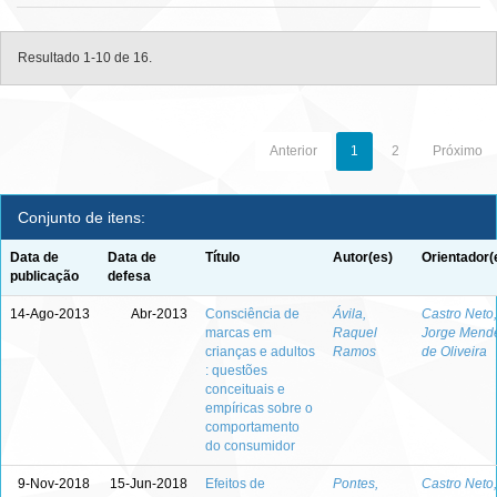
Resultado 1-10 de 16.
Anterior
1
2
Próximo
Conjunto de itens:
Data de
Data de
Título
Autor(es)
Orientador(
publicação
defesa
14-Ago-2013
Abr-2013
Consciência de
Ávila,
Castro Neto,
marcas em
Raquel
Jorge Mend
crianças e adultos
Ramos
de Oliveira
: questões
conceituais e
empíricas sobre o
comportamento
do consumidor
9-Nov-2018
15-Jun-2018
Efeitos de
Pontes,
Castro Neto,