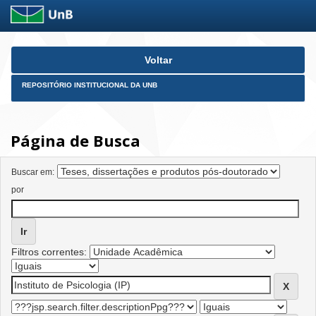
Skip
Voltar
navigation
REPOSITÓRIO INSTITUCIONAL DA UNB
Página de Busca
Buscar em:
por
Filtros correntes: