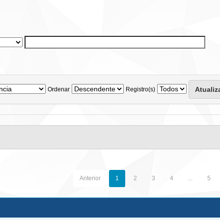
Ordenar
Registro(s)
Anterior
1
2
3
4
...
5