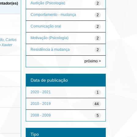
Audição (Psicologia)
2
ntador(es)
Comportamento - mudança
2
Comunicação oral
2
Motivação (Psicologia)
2
o, Carlos
 Xavier
Resistência à mudança
2
próximo >
Data de publicação
2020 - 2021
1
2010 - 2019
44
2008 - 2009
5
Tipo