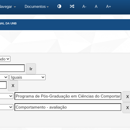
Navegar
Documentos
A-
A
A+
NAL DA UNB