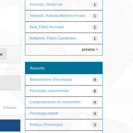
Azevedo, Gleiton de
1
Azevedo, Rafaela Meireles Fontes
1
Baia, Fábio Henrique
1
Bettarello, Flávio Campestrin
1
próximo >
Assunto
Behaviorismo (Psicologia)
9
Psicologia experimental
8
Comportamento do consumidor
4
Próximo
Psicologia infantil
4
Reforço (Psicologia)
3