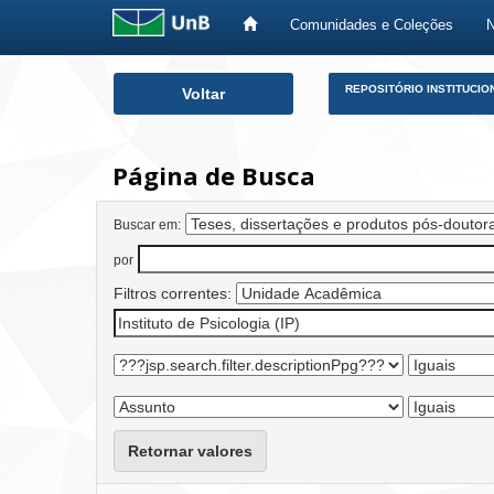
Comunidades e Coleções
Skip
REPOSITÓRIO INSTITUCIO
Voltar
navigation
Página de Busca
Buscar em:
por
Filtros correntes:
Retornar valores