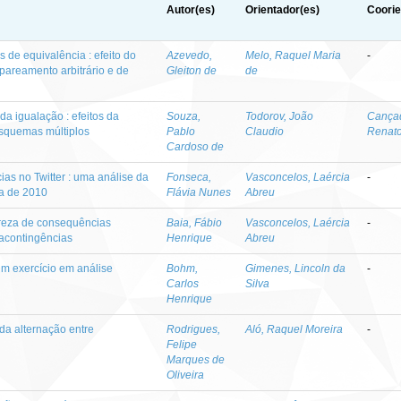
Autor(es)
Orientador(es)
Coorie
de equivalência : efeito do
Azevedo,
Melo, Raquel Maria
-
 pareamento arbitrário e de
Gleiton de
de
da igualação : efeitos da
Souza,
Todorov, João
Cançad
squemas múltiplos
Pablo
Claudio
Renato
Cardoso de
as no Twitter : uma análise da
Fonseca,
Vasconcelos, Laércia
-
ra de 2010
Flávia Nunes
Abreu
ureza de consequências
Baia, Fábio
Vasconcelos, Laércia
-
tacontingências
Henrique
Abreu
 um exercício em análise
Bohm,
Gimenes, Lincoln da
-
Carlos
Silva
Henrique
 da alternação entre
Rodrigues,
Aló, Raquel Moreira
-
Felipe
Marques de
Oliveira