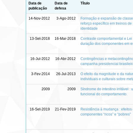
Data de
Data de
Título
publicação
defesa
14-Nov-2012
3-Ago-2012
Formação e expansão de classes 
reforço específico em treinos de
identidade
13-Set-2018
16-Mar-2018
Contraste comportamental e Lei 
duração dos componentes em e
16-Jul-2012
16-Abr-2012
Contingências e metacontingênci
campanha presidencial brasilei
3-Fev-2014
26-Jul-2013
O efeito da magnitude e da nat
individuais e culturais sobre me
2009
2009
Síndrome do intestino irritável :
funcional do comportamento.
16-Set-2019
21-Fev-2019
Resistência à mudança : efeitos
componentes “ricos” e “pobres”