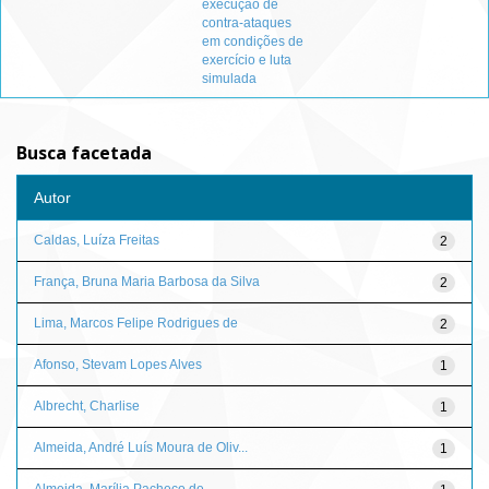
execução de
contra-ataques
em condições de
exercício e luta
simulada
Busca facetada
Autor
Caldas, Luíza Freitas
2
França, Bruna Maria Barbosa da Silva
2
Lima, Marcos Felipe Rodrigues de
2
Afonso, Stevam Lopes Alves
1
Albrecht, Charlise
1
Almeida, André Luís Moura de Oliv...
1
Almeida, Marília Pacheco de