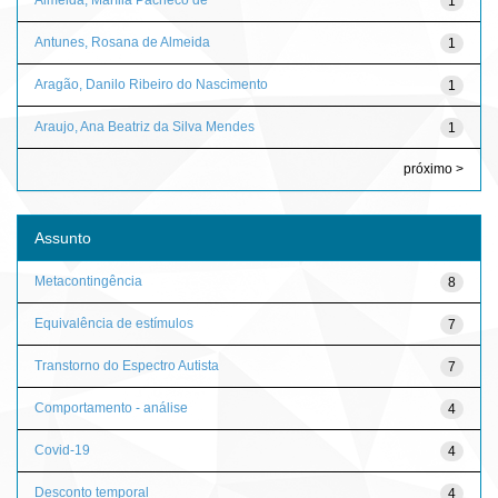
1
Antunes, Rosana de Almeida
1
Aragão, Danilo Ribeiro do Nascimento
1
Araujo, Ana Beatriz da Silva Mendes
1
próximo >
Assunto
Metacontingência
8
Equivalência de estímulos
7
Transtorno do Espectro Autista
7
Comportamento - análise
4
Covid-19
4
Desconto temporal
4