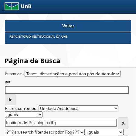
Skip
Voltar
navigation
REPOSITÓRIO INSTITUCIONAL DA UNB
Página de Busca
Buscar em:
por
Filtros correntes: