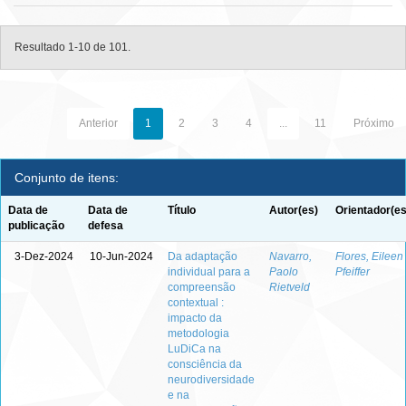
Resultado 1-10 de 101.
Anterior
1
2
3
4
...
11
Próximo
Conjunto de itens:
Data de
Data de
Título
Autor(es)
Orientador(es
publicação
defesa
3-Dez-2024
10-Jun-2024
Da adaptação
Navarro,
Flores, Eileen
individual para a
Paolo
Pfeiffer
compreensão
Rietveld
contextual :
impacto da
metodologia
LuDiCa na
consciência da
neurodiversidade
e na