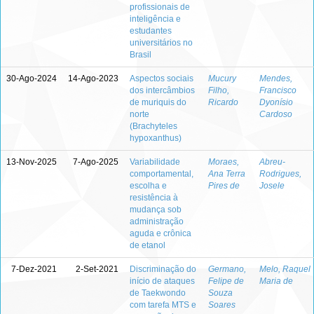
profissionais de
inteligência e
estudantes
universitários no
Brasil
30-Ago-2024
14-Ago-2023
Aspectos sociais
Mucury
Mendes,
dos intercâmbios
Filho,
Francisco
de muriquis do
Ricardo
Dyonísio
norte
Cardoso
(Brachyteles
hypoxanthus)
13-Nov-2025
7-Ago-2025
Variabilidade
Moraes,
Abreu-
comportamental,
Ana Terra
Rodrigues,
escolha e
Pires de
Josele
resistência à
mudança sob
administração
aguda e crônica
de etanol
7-Dez-2021
2-Set-2021
Discriminação do
Germano,
Melo, Raquel
início de ataques
Felipe de
Maria de
de Taekwondo
Souza
com tarefa MTS e
Soares