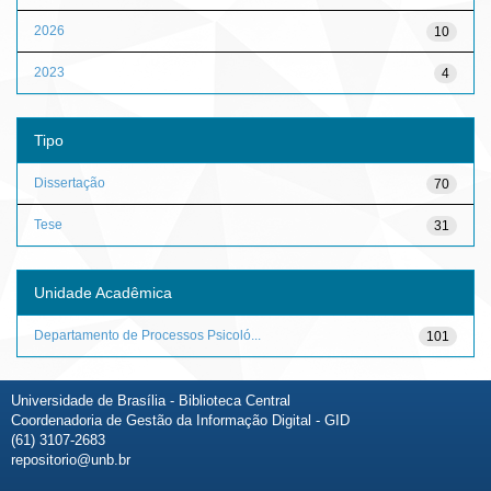
2026
10
2023
4
Tipo
Dissertação
70
Tese
31
Unidade Acadêmica
Departamento de Processos Psicoló...
101
Universidade de Brasília - Biblioteca Central
Coordenadoria de Gestão da Informação Digital - GID
(61) 3107-2683
repositorio@unb.br