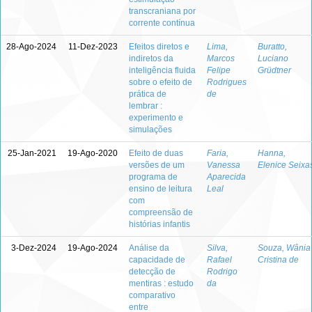
transcraniana por
corrente contínua
28-Ago-2024
11-Dez-2023
Efeitos diretos e
Lima,
Buratto,
indiretos da
Marcos
Luciano
inteligência fluida
Felipe
Grüdtner
sobre o efeito de
Rodrigues
prática de
de
lembrar :
experimento e
simulações
25-Jan-2021
19-Ago-2020
Efeito de duas
Faria,
Hanna,
versões de um
Vanessa
Elenice Seixa
programa de
Aparecida
ensino de leitura
Leal
com
compreensão de
histórias infantis
3-Dez-2024
19-Ago-2024
Análise da
Silva,
Souza, Wânia
capacidade de
Rafael
Cristina de
detecção de
Rodrigo
mentiras : estudo
da
comparativo
entre