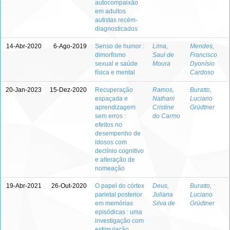
autocompaixão
em adultos
autistas recém-
diagnosticados
14-Abr-2020
6-Ago-2019
Senso de humor :
Lima,
Mendes,
dimorfismo
Saul de
Francisco
sexual e saúde
Moura
Dyonísio
física e mental
Cardoso
20-Jan-2023
15-Dez-2020
Recuperação
Ramos,
Buratto,
espaçada e
Nathani
Luciano
aprendizagem
Cristine
Grüdtner
sem erros :
do Carmo
efeitos no
desempenho de
idosos com
declínio cognitivo
e alteração de
nomeação
19-Abr-2021
26-Out-2020
O papel do córtex
Deus,
Buratto,
parietal posterior
Juliana
Luciano
em memórias
Silva de
Grüdtner
episódicas : uma
investigação com
estimulação