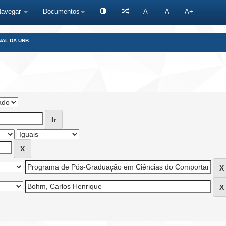
Navegar
Documentos
A-
A
A+
NAL DA UNB