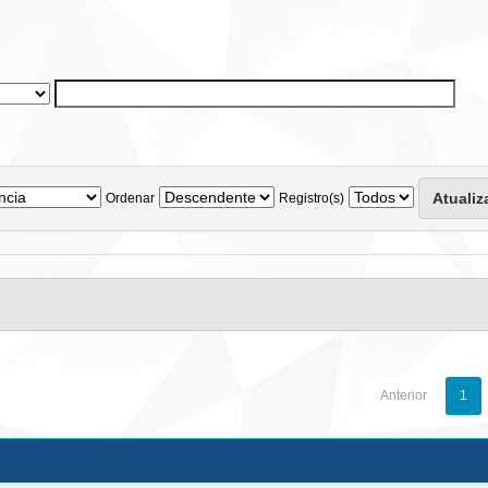
Ordenar
Registro(s)
Anterior
1