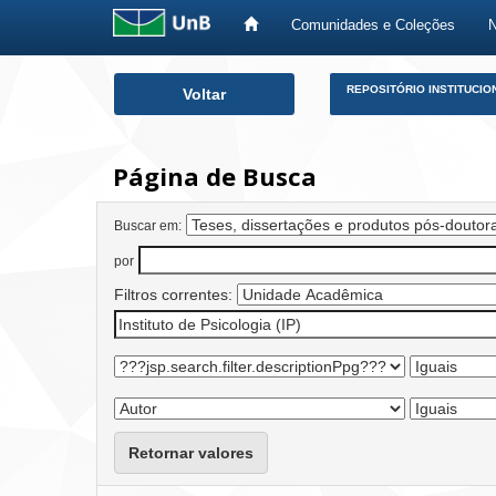
Comunidades e Coleções
Skip
REPOSITÓRIO INSTITUCIO
Voltar
navigation
Página de Busca
Buscar em:
por
Filtros correntes:
Retornar valores