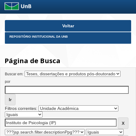
Skip
Voltar
navigation
REPOSITÓRIO INSTITUCIONAL DA UNB
Página de Busca
Buscar em:
por
Filtros correntes: