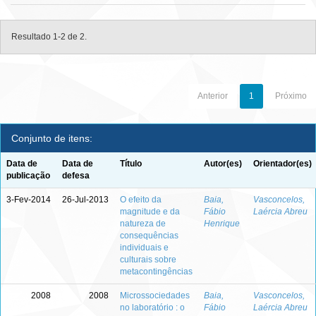
Resultado 1-2 de 2.
Anterior
1
Próximo
Conjunto de itens:
Data de
Data de
Título
Autor(es)
Orientador(es)
publicação
defesa
3-Fev-2014
26-Jul-2013
O efeito da
Baia,
Vasconcelos,
magnitude e da
Fábio
Laércia Abreu
natureza de
Henrique
consequências
individuais e
culturais sobre
metacontingências
2008
2008
Microssociedades
Baia,
Vasconcelos,
no laboratório : o
Fábio
Laércia Abreu