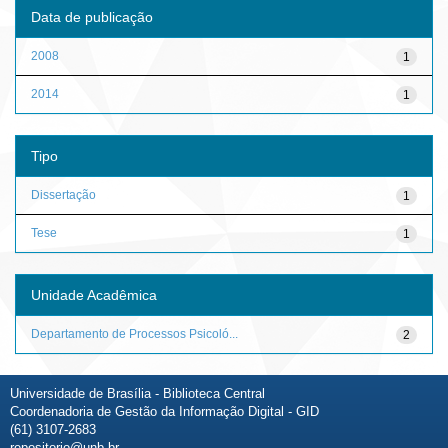
Data de publicação
2008
1
2014
1
Tipo
Dissertação
1
Tese
1
Unidade Acadêmica
Departamento de Processos Psicoló...
2
Universidade de Brasília - Biblioteca Central
Coordenadoria de Gestão da Informação Digital - GID
(61) 3107-2683
repositorio@unb.br