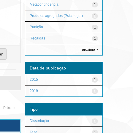
Metacontingência
1
Produtos agregados (Psicologia)
1
Punição
1
Recaídas
1
próximo >
Data de publicação
2015
1
2019
1
Próximo
Tipo
Dissertação
1
Tese
1