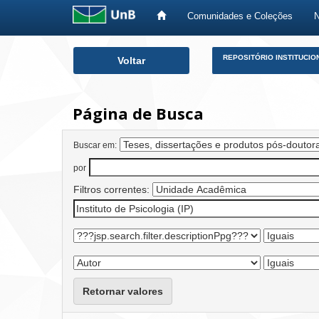
Comunidades e Coleções
Skip
REPOSITÓRIO INSTITUCIO
Voltar
navigation
Página de Busca
Buscar em:
por
Filtros correntes:
Retornar valores