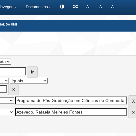
Navegar
Documentos
A-
A
A+
NAL DA UNB