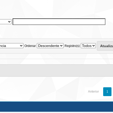
Ordenar
Registro(s)
Anterior
1