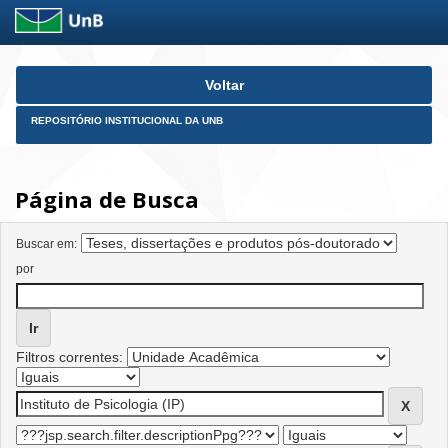
Skip
Voltar
navigation
REPOSITÓRIO INSTITUCIONAL DA UNB
Página de Busca
Buscar em:
por
Filtros correntes: