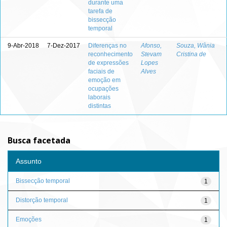
durante uma
tarefa de
bissecção
temporal
9-Abr-2018
7-Dez-2017
Diferenças no
Afonso,
Souza, Wânia
reconhecimento
Stevam
Cristina de
de expressões
Lopes
faciais de
Alves
emoção em
ocupações
laborais
distintas
Busca facetada
Assunto
Bissecção temporal
1
Distorção temporal
1
Emoções
1