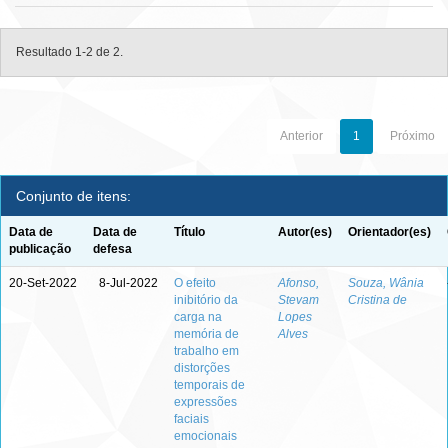
Resultado 1-2 de 2.
Anterior
1
Próximo
Conjunto de itens:
Data de
Data de
Título
Autor(es)
Orientador(es)
publicação
defesa
20-Set-2022
8-Jul-2022
O efeito
Afonso,
Souza, Wânia
inibitório da
Stevam
Cristina de
carga na
Lopes
memória de
Alves
trabalho em
distorções
temporais de
expressões
faciais
emocionais