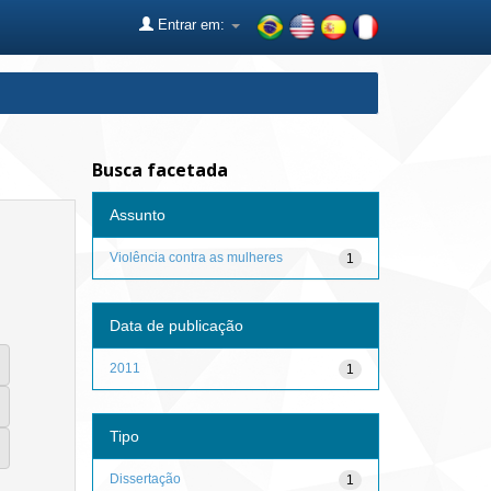
Entrar em:
Busca facetada
Assunto
Violência contra as mulheres
1
Data de publicação
2011
1
Tipo
Dissertação
1