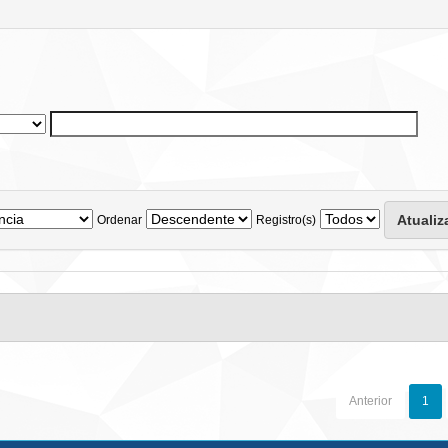
Ordenar
Registro(s)
Anterior
1