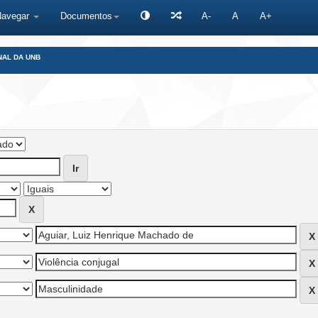
Navegar
Documentos
A-
A
A+
NAL DA UNB