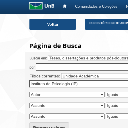
Comunidades e Coleções
Skip
REPOSITÓRIO INSTITUCIO
Voltar
navigation
Página de Busca
Buscar em:
por
Filtros correntes:
Retornar valores