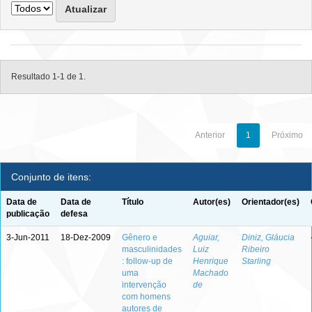
Resultado 1-1 de 1.
Anterior
1
Próximo
Conjunto de itens:
Data de
Data de
Título
Autor(es)
Orientador(es)
publicação
defesa
3-Jun-2011
18-Dez-2009
Gênero e
Aguiar,
Diniz, Gláucia
masculinidades
Luiz
Ribeiro
: follow-up de
Henrique
Starling
uma
Machado
intervenção
de
com homens
autores de