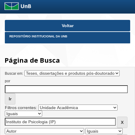
Skip
Voltar
navigation
REPOSITÓRIO INSTITUCIONAL DA UNB
Página de Busca
Buscar em:
por
Filtros correntes: