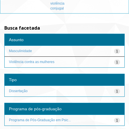
violência
conjugal
Busca facetada
Assunto
Masculinidade
1
Violência contra as mulheres
1
Tipo
Dissertação
1
Programa de pós-graduação
Programa de Pós-Graduação em Psic...
1