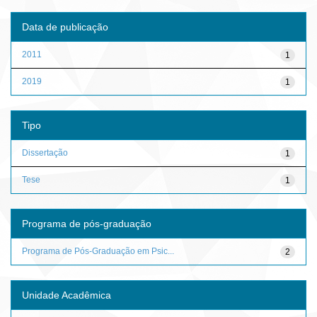
Data de publicação
2011
1
2019
1
Tipo
Dissertação
1
Tese
1
Programa de pós-graduação
Programa de Pós-Graduação em Psic...
2
Unidade Acadêmica