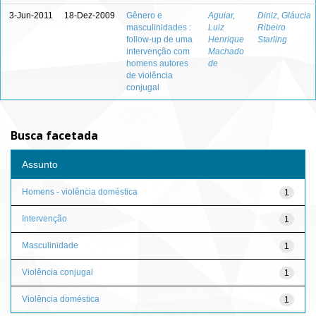
3-Jun-2011
18-Dez-2009
Gênero e
Aguiar,
Diniz, Gláucia
masculinidades :
Luiz
Ribeiro
follow-up de uma
Henrique
Starling
intervenção com
Machado
homens autores
de
de violência
conjugal
Busca facetada
Assunto
Homens - violência doméstica
1
Intervenção
1
Masculinidade
1
Violência conjugal
1
Violência doméstica
1