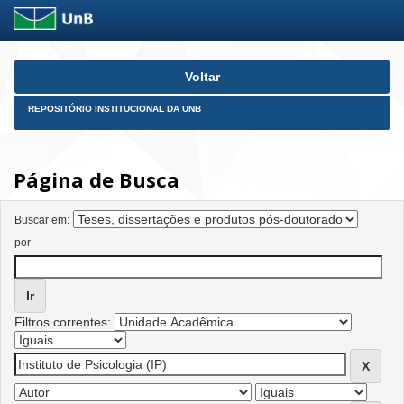
Skip
Voltar
navigation
REPOSITÓRIO INSTITUCIONAL DA UNB
Página de Busca
Buscar em:
por
Filtros correntes: