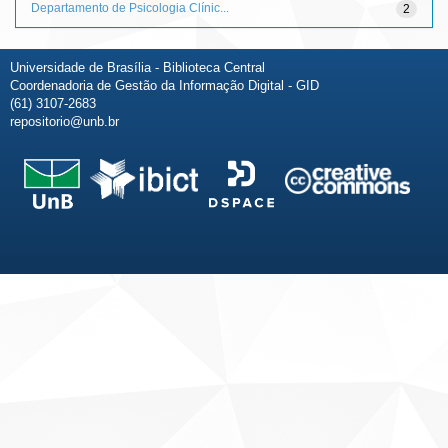
Departamento de Psicologia Clínic...
2
Universidade de Brasília - Biblioteca Central
Coordenadoria de Gestão da Informação Digital - GID
(61) 3107-2683
repositorio@unb.br
Fale conosco
Sobre