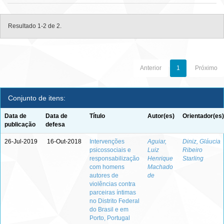
Resultado 1-2 de 2.
Anterior
1
Próximo
Conjunto de itens:
Data de
Data de
Título
Autor(es)
Orientador(es)
publicação
defesa
26-Jul-2019
16-Out-2018
Intervenções
Aguiar,
Diniz, Gláucia
psicossociais e
Luiz
Ribeiro
responsabilização
Henrique
Starling
com homens
Machado
autores de
de
violências contra
parceiras íntimas
no Distrito Federal
do Brasil e em
Porto, Portugal